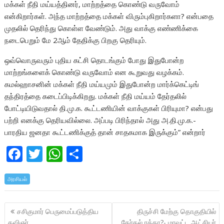
மக்கள் நீதி மய்யத்தினர், மாற்றத்தை கொண்டு வருவோம்
என்கிறார்கள். அந்த மாற்றத்தை மக்கள் விரும்புகிறார்களா? என்பதை
முதலில் தெரிந்து கொள்ள வேண்டும். அது வாக்கு எண்ணிக்கை
நடைபெறும் மே 2ஆம் தேதிக்கு பிறகு தெரியும்.
ஒவ்வொருவரும் புதிய கட்சி தொடங்கும் போது இதுபோன்ற
மாற்றங்களைக் கொண்டு வருவோம் என கூறுவது வழக்கம்.
கமல்ஹாசனின் மக்கள் நீதி மய்யமும் இதுபோன்ற மார்க்கெட்டிங்
தந்திரத்தை கடைப்பிடிக்கிறது. மக்கள் நீதி மய்யம் தேர்தலில்
போட்டியிடுவதால் தி.மு.க. கூட்டணியின் வாக்குகள் பிரியுமா? என்பது
பற்றி எனக்கு தெரியவில்லை. அப்படி பிரிந்தால் அது அ.தி.மு.க.-
பாரதிய ஜனதா கூட்டணிக்குத் தான் சாதகமாக இருக்கும்” என்றார்
F
T
W
S
ac
w
h
h
அரசியல்
e
itt
at
ar
b
er
s
e
Post
சசிகுமார் பெருமைப்படுத்திய
திருச்சி மேற்கு தொகுதியில்
o
A
navigation
கவிஞர்
தேர்தல் ரத்தா?- மாவட்ட ஆட்சியர்