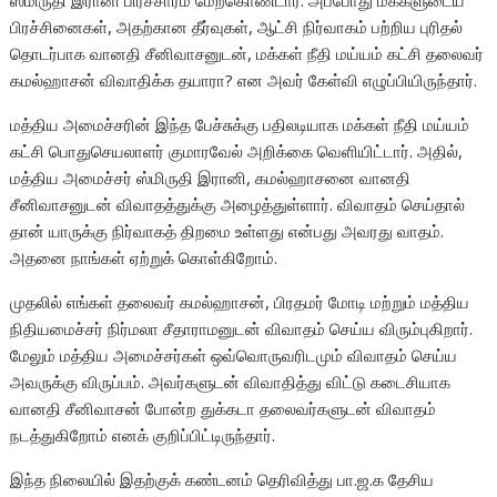
ஸ்மிருதி இரானி பிரச்சாரம் மேற்கொண்டார். அப்போது மக்களுடைய
பிரச்சினைகள், அதற்கான தீர்வுகள், ஆட்சி நிர்வாகம் பற்றிய புரிதல்
தொடர்பாக வானதி சீனிவாசனுடன், மக்கள் நீதி மய்யம் கட்சி தலைவர்
கமல்ஹாசன் விவாதிக்க தயாரா? என அவர் கேள்வி எழுப்பியிருந்தார்.
மத்திய அமைச்சரின் இந்த பேச்சுக்கு பதிலடியாக மக்கள் நீதி மய்யம்
கட்சி பொதுசெயலாளர் குமாரவேல் அறிக்கை வெளியிட்டார். அதில்,
மத்திய அமைச்சர் ஸ்மிருதி இரானி, கமல்ஹாசனை வானதி
சீனிவாசனுடன் விவாதத்துக்கு அழைத்துள்ளார். விவாதம் செய்தால்
தான் யாருக்கு நிர்வாகத் திறமை உள்ளது என்பது அவரது வாதம்.
அதனை நாங்கள் ஏற்றுக் கொள்கிறோம்.
முதலில் எங்கள் தலைவர் கமல்ஹாசன், பிரதமர் மோடி மற்றும் மத்திய
நிதியமைச்சர் நிர்மலா சீதாராமனுடன் விவாதம் செய்ய விரும்புகிறார்.
மேலும் மத்திய அமைச்சர்கள் ஒவ்வொருவரிடமும் விவாதம் செய்ய
அவருக்கு விருப்பம். அவர்களுடன் விவாதித்து விட்டு கடைசியாக
வானதி சீனிவாசன் போன்ற துக்கடா தலைவர்களுடன் விவாதம்
நடத்துகிறோம் எனக் குறிப்பிட்டிருந்தார்.
இந்த நிலையில் இதற்குக் கண்டனம் தெரிவித்து பா.ஜ.க தேசிய