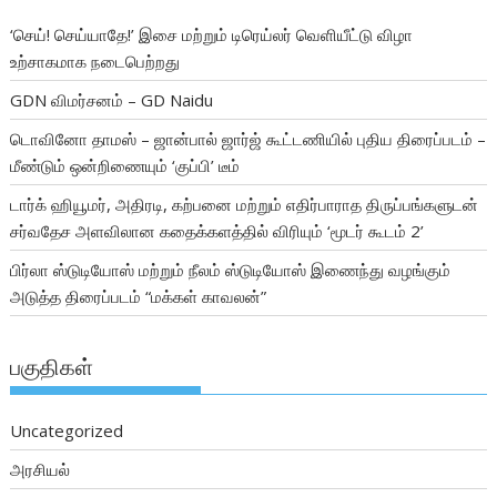
‘செய்! செய்யாதே!’ இசை மற்றும் டிரெய்லர் வெளியீட்டு விழா
உற்சாகமாக நடைபெற்றது
GDN விமர்சனம் – GD Naidu
டொவினோ தாமஸ் – ஜான்பால் ஜார்ஜ் கூட்டணியில் புதிய திரைப்படம் –
மீண்டும் ஒன்றிணையும் ‘குப்பி’ டீம்
டார்க் ஹியூமர், அதிரடி, கற்பனை மற்றும் எதிர்பாராத திருப்பங்களுடன்
சர்வதேச அளவிலான கதைக்களத்தில் விரியும் ‘மூடர் கூடம் 2’
பிர்லா ஸ்டுடியோஸ் மற்றும் நீலம் ஸ்டுடியோஸ் இணைந்து வழங்கும்
அடுத்த திரைப்படம் “மக்கள் காவலன்”
பகுதிகள்
Uncategorized
அரசியல்