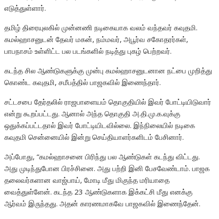
எடுத்துள்ளார்.
தமிழ் திரையுலகில் முன்னணி நடிகையாக வலம் வந்தவர் கவுதமி.
கமல்ஹாசனுடன் தேவர் மகன், நம்மவர், அபூர்வ சகோதரர்கள்,
பாபநாசம் உள்ளிட்ட பல படங்களில் நடித்து புகழ் பெற்றவர்.
கடந்த சில ஆண்டுகளுக்கு முன்பு கமல்ஹாசனுடனான நட்பை முறித்து
கொண்ட கவுதமி, சமீபத்தில் பாஜகவில் இணைந்தார்.
சட்டசபை தேர்தலில் ராஜபாளையம் தொகுதியில் இவர் போட்டியிடுவார்
என்று கூறப்பட்டது. ஆனால் அந்த தொகுதி அ.தி.மு.க.வுக்கு
ஒதுக்கப்பட்டதால் இவர் போட்டியிடவில்லை. இந்நிலையில் நடிகை
கவுதமி சென்னையில் இன்று செய்தியாளர்களிடம் பேசினார்.
அப்போது, “கமல்ஹாசனை பிரிந்து பல ஆண்டுகள் கடந்து விட்டது.
அது முடிந்துபோன பிரச்சினை. அது பற்றி இனி பேசவேண்டாம். பாஜக
தலைவர்களான வாஜ்பாய், மோடி மீது மிகுந்த மரியாதை
வைத்துள்ளேன். கடந்த 23 ஆண்டுகளாக இக்கட்சி மீது எனக்கு
ஆர்வம் இருந்தது. அதன் காரணமாகவே பாஜகவில் இணைந்தேன்.