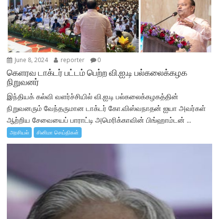
June 8, 2024
reporter
0
கெளரவ டாக்டர் பட்டம் பெற்ற வி.ஐ.டி பல்கலைக்கழக
நிறுவனர்
இந்தியக் கல்வி வளர்ச்சியில் வி.ஐ.டி பல்கலைக்கழகத்தின்
நிறுவனரும் வேந்தருமான டாக்டர் கோ.விஸ்வநாதன் ஐயா அவர்கள்
ஆற்றிய சேவையைப் பாராட்டி அமெரிக்காவின் பிங்ஹாம்டன் ...
அரசியல்
சினிமா செய்திகள்