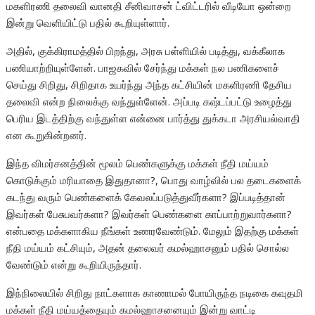
மகளிரணி தலைவி வானதி சீனிவாசன் ட்விட்டரில் வீடியோ ஒன்றை
இன்று வெளியிட்டு பதில் கூறியுள்ளார்.
அதில், குக்கிராமத்தில் பிறந்து, அரசு பள்ளியில் படித்து, வக்கீலாக
பணியாற்றியுள்ளேன். பாஜகவில் சேர்ந்து மக்கள் நல பணிகளைச்
செய்து சிறிது, சிறிதாக உயர்ந்து அந்த கட்சியின் மகளிரணி தேசிய
தலைவி என்ற நிலைக்கு வந்துள்ளேன். அப்படி கஷ்டப்பட்டு உழைத்து
பெரிய இடத்திற்கு வந்துள்ள என்னை பார்த்து துக்கடா அரசியல்வாதி
என கூறுகின்றனர்.
இந்த விமர்சனத்தின் மூலம் பெண்களுக்கு மக்கள் நீதி மய்யம்
கொடுக்கும் மரியாதை இதுதானா?, பொது வாழ்வில் பல தடைகளைக்
கடந்து வரும் பெண்களைக் கேவலப்படுத்துவீர்களா? இப்படித்தான்
இவர்கள் பேசுபவர்களா? இவர்கள் பெண்களை காப்பாற்றுவார்களா?
என்பதை மக்களாகிய நீங்கள் உணரவேண்டும். மேலும் இதற்கு மக்கள்
நீதி மய்யம் கட்சியும், அதன் தலைவர் கமல்ஹாசனும் பதில் சொல்ல
வேண்டும் என்று கூறியிருந்தார்.
இந்நிலையில் சிறிது நாட்களாக காணாமல் போயிருந்த நடிகை கவுதமி
மக்கள் நீதி மய்யத்தையும் கமல்ஹாசனையும் இன்று வாட்டி