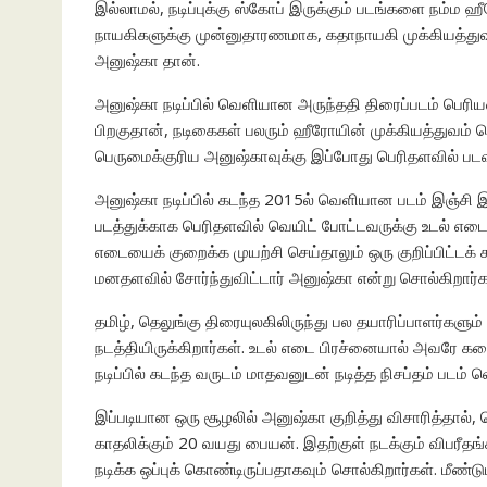
இல்லாமல், நடிப்புக்கு ஸ்கோப் இருக்கும் படங்களை நம்ம
நாயகிகளுக்கு முன்னுதாரணமாக, கதாநாயகி முக்கியத்துவம
அனுஷ்கா தான்.
அனுஷ்கா நடிப்பில் வெளியான அருந்ததி திரைப்படம் பெரியள
பிறகுதான், நடிகைகள் பலரும் ஹீரோயின் முக்கியத்துவம் க
பெருமைக்குரிய அனுஷ்காவுக்கு இப்போது பெரிதளவில் ப
அனுஷ்கா நடிப்பில் கடந்த 2015ல் வெளியான படம் இஞ்சி இட
படத்துக்காக பெரிதளவில் வெயிட் போட்டவருக்கு உடல் எடை 
எடையைக் குறைக்க முயற்சி செய்தாலும் ஒரு குறிப்பிட்டக் 
மனதளவில் சோர்ந்துவிட்டார் அனுஷ்கா என்று சொல்கிறார்கள
தமிழ், தெலுங்கு திரையுலகிலிருந்து பல தயாரிப்பாளர்களும
நடத்தியிருக்கிறார்கள். உடல் எடை பிரச்னையால் அவரே க
நடிப்பில் கடந்த வருடம் மாதவனுடன் நடித்த நிசப்தம் படம் 
இப்படியான ஒரு சூழலில் அனுஷ்கா குறித்து விசாரித்தால், 
காதலிக்கும் 20 வயது பையன். இதற்குள் நடக்கும் விபரீத
நடிக்க ஒப்புக் கொண்டிருப்பதாகவும் சொல்கிறார்கள். மீண்