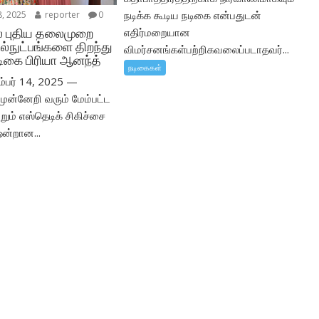
நடிக்க கூடிய நடிகை என்பதுடன்
, 2025
reporter
0
எதிர்மறையான
ில் புதிய தலைமுறை
ல்நுட்பங்களை திறந்து
விமர்சனங்கள்பற்றிகவலைப்படாதவர்...
டிகை பிரியா ஆனந்த்
நடிகைகள்
்பர் 14, 2025 —
ுன்னேறி வரும் மேம்பட்ட
்றும் எஸ்தெடிக் சிகிச்சை
ன்றான...