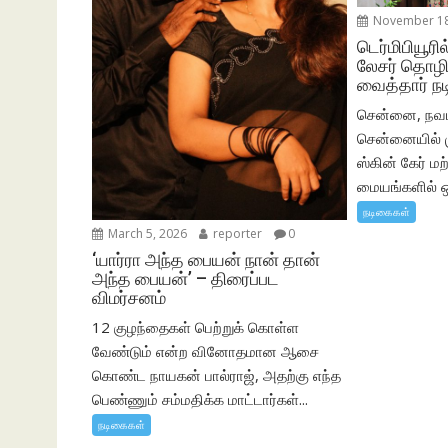
November 18
டெர்மிபியூர
லேசர் தொழி
வைத்தார் ந
சென்னை, நவம
சென்னையில் ம
ஸ்கின் கேர் மற
மையங்களில் ஒ
நடிகைகள்
March 5, 2026
reporter
0
‘யார்ரா அந்த பையன் நான் தான்
அந்த பையன்’ – திரைப்பட
விமர்சனம்
12 குழந்தைகள் பெற்றுக் கொள்ள
வேண்டும் என்ற வினோதமான ஆசை
கொண்ட நாயகன் பால்ராஜ், அதற்கு எந்த
பெண்ணும் சம்மதிக்க மாட்டார்கள்...
நடிகைகள்