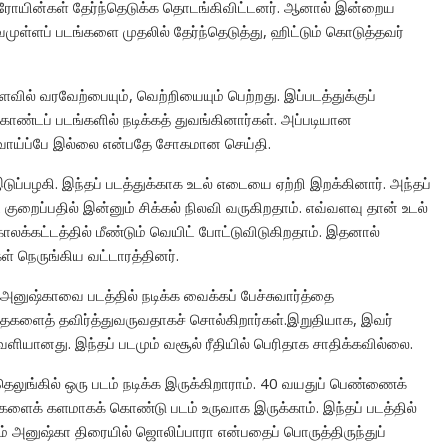
 ஹீரோயின்கள் தேர்ந்தெடுக்க தொடங்கிவிட்டனர். ஆனால் இன்றைய
ுள்ளப் படங்களை முதலில் தேர்ந்தெடுத்து, ஹிட்டும் கொடுத்தவர்
வில் வரவேற்பையும், வெற்றியையும் பெற்றது. இப்படத்துக்குப்
ொண்டப் படங்களில் நடிக்கத் துவங்கினார்கள். அப்படியான
டவாய்ப்பே இல்லை என்பதே சோகமான செய்தி.
ுப்பழகி. இந்தப் படத்துக்காக உடல் எடையை ஏற்றி இறக்கினார். அந்தப்
குறைப்பதில் இன்னும் சிக்கல் நிலவி வருகிறதாம். எவ்வளவு தான் உடல்
காலக்கட்டத்தில் மீண்டும் வெயிட் போட்டுவிடுகிறதாம். இதனால்
் நெருங்கிய வட்டாரத்தினர்.
் அனுஷ்காவை படத்தில் நடிக்க வைக்கப் பேச்சுவார்த்தை
தைகளைத் தவிர்த்துவருவதாகச் சொல்கிறார்கள்.இறுதியாக, இவர்
வெளியானது. இந்தப் படமும் வசூல் ரீதியில் பெரிதாக சாதிக்கவில்லை.
தெலுங்கில் ஒரு படம் நடிக்க இருக்கிறாராம். 40 வயதுப் பெண்ணைக்
ங்களைக் களமாகக் கொண்டு படம் உருவாக இருக்காம். இந்தப் படத்தில்
டும் அனுஷ்கா திரையில் ஜொலிப்பாரா என்பதைப் பொருத்திருந்துப்