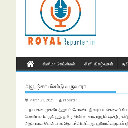
சினிமா செய்திகள்
சினி-நிகழ்வுகள்
தம
அனுஷ்கா மீண்டு வருவாரா
March 31, 2021
reporter
நாயகன் முக்கியத்துவம் கொண்ட திரைப்படங்களைப் ப
வெளியாகிவருகிறது. தமிழ் சினிமா வரலாற்றில் ஒன்றிரண்ட
அதிகமாக வெளியாக தொடங்கிவிட்டது. ஹீரோக்களுடன் டூயட