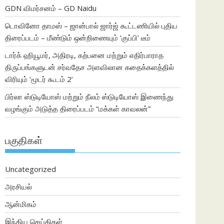
GDN விமர்சனம் – GD Naidu
டொவினோ தாமஸ் – ஜான்பால் ஜார்ஜ் கூட்டணியில் புதிய
திரைப்படம் – மீண்டும் ஒன்றிணையும் ‘குப்பி’ டீம்
டார்க் ஹியூமர், அதிரடி, கற்பனை மற்றும் எதிர்பாராத
திருப்பங்களுடன் சர்வதேச அளவிலான கதைக்களத்தில்
விரியும் ‘மூடர் கூடம் 2’
பிர்லா ஸ்டுடியோஸ் மற்றும் நீலம் ஸ்டுடியோஸ் இணைந்து
வழங்கும் அடுத்த திரைப்படம் “மக்கள் காவலன்”
பகுதிகள்
Uncategorized
அரசியல்
ஆன்மிகம்
இந்திய செய்திகள்