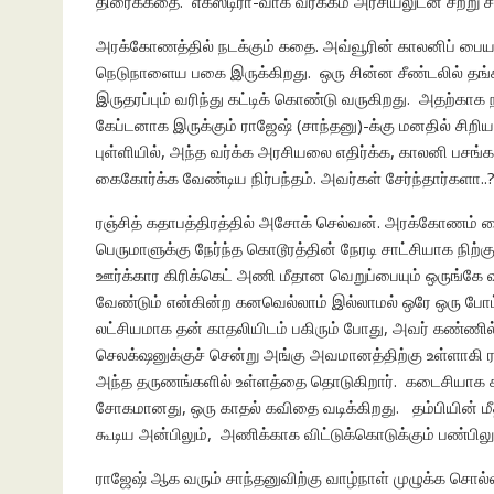
திரைக்கதை. எக்ஸ்டிரா-வாக வர்க்கம் அரசியலுடன் சற்று
அரக்கோணத்தில் நடக்கும் கதை. அவ்வூரின் காலனிப் பையன்
நெடுநாளைய பகை இருக்கிறது. ஒரு சின்ன சீண்டலில் தங்க
இருதரப்பும் வரிந்து கட்டிக் கொண்டு வருகிறது. அதற்காக 
கேப்டனாக இருக்கும் ராஜேஷ் (சாந்தனு)-க்கு மனதில் சிறிய
புள்ளியில், அந்த வர்க்க அரசியலை எதிர்க்க, காலனி பசங்
கைகோர்க்க வேண்டிய நிர்பந்தம். அவர்கள் சேர்ந்தார்களா..
ரஞ்சித் கதாபத்திரத்தில் அசோக் செல்வன். அரக்கோணம்
பெருமாளுக்கு நேர்ந்த கொடூரத்தின் நேரடி சாட்சியாக நிற்
ஊர்க்கார கிரிக்கெட் அணி மீதான வெறுப்பையும் ஒருங்கே
வேண்டும் என்கின்ற கனவெல்லாம் இல்லாமல் ஒரே ஒரு போட
லட்சியமாக தன் காதலியிடம் பகிரும் போது, அவர் கண்ணில
செலக்‌ஷனுக்குச் சென்று அங்கு அவமானத்திற்கு உள்ளாகி ரயி
அந்த தருணங்களில் உள்ளத்தை தொடுகிறார். கடைசியாக காத
சோகமானது, ஒரு காதல் கவிதை வடிக்கிறது. தம்பியின் மீ
கூடிய அன்பிலும், அணிக்காக விட்டுக்கொடுக்கும் பண்பிலும் 
ராஜேஷ் ஆக வரும் சாந்தனுவிற்கு வாழ்நாள் முழுக்க சொல்