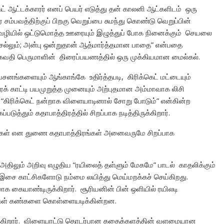
ட் ஆட்டக்காரர் எனப் பெயர் எடுத்து தன் காலனி ஆட்களிடம் ஒரு
சம்பவத்திற்குப் பிறகு வெறுப்பை சுமந்து கொண்டு வெறுப்பின்
வழியில் ஒட்டுமொத்த ஊரையும் இழுத்துப் போக நினைக்கும் செயலை
் செல்லும்; அன்பு ஒன்றுதான் ஆத்மார்த்தமான பாதை” என்பதை
் பகவதி பெருமாளின் திரைப்பயணத்தில் ஒரு முக்கியமான மைல்கல்.
னங்களையும் ஆங்காங்கே உதிர்த்தபடி, கிரிக்கெட் மட்டையும்
 காட்டி பயமுறுத்த முனையும் அற்புதமான அம்மாவாக லிசி
 “கிரிக்கெட் நன்றாக விளையாடினால் சோறு போடும்” என்கின்ற
த்தும் கதாபாத்திரத்தில் சிறப்பாக நடித்திருக்கிறார்.
ஞர்கள் என துணை கதாபாத்திரங்கள் அனைவருமே சிறப்பாக
திலும் அறிவு எழுதிய “ரயிலைத் தள்ளும் மேகமே” பாடல் காதலிக்கும்
சை காட்சிகளோடு நம்மை லயித்து மெய்மறக்கச் செய்கிறது.
ாக கையாண்டிருக்கிறார். சூரியனின் பின் ஒளியில் ரயிலடி
சிகள் கண்களை கொள்ளையடிக்கின்றன.
ருக்கிறார். விளையாட்டு தொடர்பான கதைக்களத்தின் வளமையான