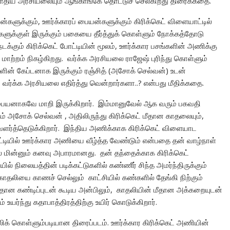
 சாதிய அரசியலையும் ஆங்காங்கே தொட்டுச் செல்கிறது திரைக்கதை.
களுக்கும், ஊர்க்காரப் பையன்களுக்கும் கிரிக்கெட் விளையாட்டில்
ளுக்குள் இருக்கும் பகையை தீர்த்துக் கொள்ளும் நோக்கத்தோடு
நடக்கும் கிரிக்கெட் போட்டியின் மூலம், ஊர்க்கார பசங்களின் அணிக்கு
 மாற்றம் நிகழ்கிறது. வர்க்க அரசியலை ராஜேஷ் புரிந்து கொள்ளும்
களின் கேப்டனாக இருக்கும் ரஞ்சித் (அசோக் செல்வன்) உடன்
? வர்க்க அரசியலை எதிர்த்து வென்றார்களா..? என்பது மீதிக்கதை.
 பையனாகவே மாறி இருக்கிறார். இம்மானுவேல் ஆக வரும் பகவதி
கும் அசோக் செல்வன் , அதிலிருந்து கிரிக்கெட் மீதான காதலையும்,
 வளர்த்தெடுக்கிறார். இந்திய அணிக்காக கிரிக்கெட் விளையாட
்டியில் ஊர்க்கார அணியை வீழ்த்த வேண்டும் என்பதை தன் வாழ்நாள்
் மின்னும் கனவு அபாரமானது. தன் தந்தைக்காக கிரிக்கெட்
ல் நிலையத்தின் படிக்கட்டுகளில் கண்ணீர் சிந்த அமர்ந்திருக்கும்
லியை காணச் செல்லும் காட்சியில் கண்களில் தேங்கி நிற்கும்
தான கண்டிப்புடன் கூடிய அன்பிலும், காதலியின் மீதான அக்கறையுடன்
உயர்ந்து கதாபாத்திரத்திற்கு உயிர் கொடுக்கிறார்.
லிக் கொள்ளும்படியான திரைப்படம். ஊர்க்கார கிரிக்கெட் அணியின்