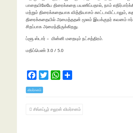
பாதையிலேயே திரைக்கதை பயணிப்பதால், நாம் எதிர்பார்க்கி
மற்றும் திரைக்கதையாக வித்தியாசம் காட்டாவிட்டாலும
திரைக்கதையில் அமைத்ததன் மூலம் இயக்குநர் கவனம் ஈர்க்
சிறப்பாக அமைந்திருக்கிறது.
ப்ளூ ஸ்டார் – மின்னி மறையும் நட்சத்திரம்.
மதிப்பெண் 3.0 / 5.0
F
T
W
S
ac
w
h
h
விமர்சனம்
e
itt
at
ar
b
er
s
e
Post
சிங்கப்பூர் சலூன் விமர்சனம்
o
A
navigation
o
p
k
p