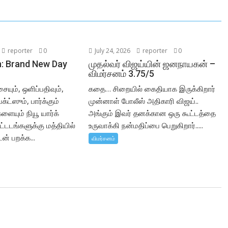
reporter
0
July 24, 2026
reporter
0
: Brand New Day
முதல்வர் விஜய்யின் ஜனநாயகன் –
விமர்சனம் 3.75/5
ும், ஒளிப்பதிவும்,
கதை… சிறையில் கைதியாக இருக்கிறார்
ட்ஸும், பார்க்கும்
முன்னாள் போலீஸ் அதிகாரி விஜய்..
ையும் நியூ யார்க்
அங்கும் இவர் தனக்கான ஒரு கூட்டத்தை
ட்டடங்களுக்கு மத்தியில்
உருவாக்கி நன்மதிப்பை பெறுகிறார்.....
ன் பறக்க...
விமர்சனம்