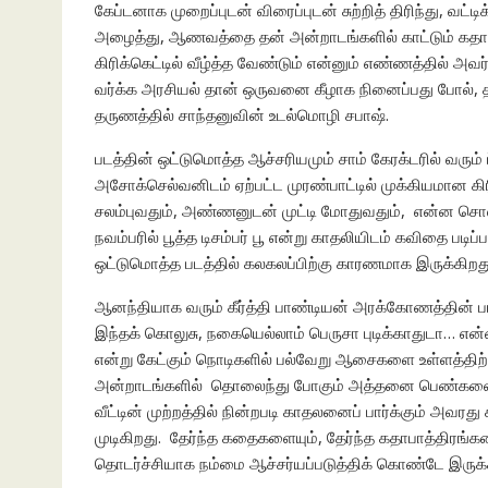
கேப்டனாக முறைப்புடன் விரைப்புடன் சுற்றித் திரிந்து, வட
அழைத்து, ஆணவத்தை தன் அன்றாடங்களில் காட்டும் கதா
கிரிக்கெட்டில் வீழ்த்த வேண்டும் என்னும் எண்ணத்தில் அவர
வர்க்க அரசியல் தான் ஒருவனை கீழாக நினைப்பது போல்
தருணத்தில் சாந்தனுவின் உடல்மொழி சபாஷ்.
படத்தின் ஒட்டுமொத்த ஆச்சரியமும் சாம் கேரக்டரில் வர
அசோக்செல்வனிடம் ஏற்பட்ட முரண்பாட்டில் முக்கியமான கிர
சலம்புவதும், அண்ணனுடன் முட்டி மோதுவதும், என்ன சொ
நவம்பரில் பூத்த டிசம்பர் பூ என்று காதலியிடம் கவிதை படி
ஒட்டுமொத்த படத்தில் கலகலப்பிற்கு காரணமாக இருக்கிறது
ஆனந்தியாக வரும் கீர்த்தி பாண்டியன் அரக்கோணத்தின் 
இந்தக் கொலுசு, நகையெல்லாம் பெருசா புடிக்காதுடா… என
என்று கேட்கும் நொடிகளில் பல்வேறு ஆசைகளை உள்ளத்திற
அன்றாடங்களில் தொலைந்து போகும் அத்தனை பெண்களையும் ந
வீட்டின் முற்றத்தில் நின்றபடி காதலனைப் பார்க்கும் அவ
முடிகிறது. தேர்ந்த கதைகளையும், தேர்ந்த கதாபாத்திரங்களையு
தொடர்ச்சியாக நம்மை ஆச்சர்யப்படுத்திக் கொண்டே இருக்கிற