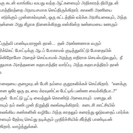
்டிக்கு கடன் வாங்கிய வயது வந்த ஆட்களையும் அதிகாரத் திமிறுடன்
பாத்திரத்தை அநாயசமாக செய்திருக்கிறார். காலனி அணியை
் எடுக்கும் முன்னகர்வுகள், ஒரு கட்டத்தில் வர்க்க அரசியலையும், அந்த
, தன்னை அது கீழாக நினைக்கிறது என்கின்ற உண்மையை உணரும்
ும் ப்ருத்வி பாண்டியராஜன் தான்… தன் அண்ணனாக வரும்
ிக்கெட் போட்டிக்கு ஆடப் போகாமல் குடித்துவிட்டு போதையில்
ல்கிறோமோ அதைச் செய்யாமல் அதற்கு எதிராக செயல்படுவதும், நீ
ப்பதுமாக அசத்தலான கதாபாத்திர வார்ப்பு. அந்த கதாபாத்திரம் தான்
.
பாஷையை குழைவுடன் பேசி நம்மை குதூகலிக்கச் செய்கிறார். “எனக்கு
்னை ஒரே ஒரு தடவை க்ரவுண்ட்ல பேட்டிங் பண்ண வைக்கிறீயா..?”
்குள் போட்டு பூட்டி வைத்துக் கொண்டு அலைபாயும் மனதுடன்
ம் கண் முன் நிறுத்தி கலங்கடிக்கிறார். கடைசி காட்சியில்
ரது கலங்கிய கண்களின் வழியே அந்த காதலும் கரைந்து ஓடுவதைப் பார்க்க
ம் தேர்வு செய்து நடிக்கும் முதிர்ச்சியில் கீர்த்தி பாண்டியன்
ார். வாழ்த்துக்கள்.