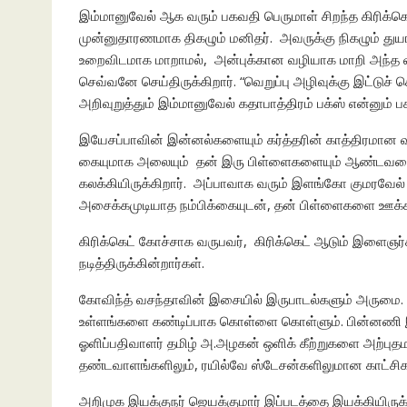
இம்மானுவேல் ஆக வரும் பகவதி பெருமாள் சிறந்த கிரிக்கெ
முன்னுதாரணமாக திகழும் மனிதர். அவருக்கு நிகழும் துயர 
உறைவிடமாக மாறாமல், அன்புக்கான வழியாக மாறி அந்த 
செவ்வனே செய்திருக்கிறார். “வெறுப்பு அழிவுக்கு இட்டுச
அறிவுறுத்தும் இம்மானுவேல் கதாபாத்திரம் பக்ஸ் என்னும
இயேசப்பாவின் இன்னல்களையும் கர்த்தரின் காத்திரமான வச
கையுமாக அலையும் தன் இரு பிள்ளைகளையும் ஆண்டவரைக்
கலக்கியிருக்கிறார். அப்பாவாக வரும் இளங்கோ குமரவேல்
அசைக்கமுடியாத நம்பிக்கையுடன், தன் பிள்ளைகளை ஊக்கப்படு
கிரிக்கெட் கோச்சாக வருபவர், கிரிக்கெட் ஆடும் இளை
நடித்திருக்கின்றார்கள்.
கோவிந்த் வசந்தாவின் இசையில் இருபாடல்களும் அருமை. அ
உள்ளங்களை கண்டிப்பாக கொள்ளை கொள்ளும். பின்னணி இ
ஓளிப்பதிவாளர் தமிழ் அ.அழகன் ஒளிக் கீற்றுகளை அற்புதம
தண்டவாளங்களிலும், ரயில்வே ஸ்டேசன்களிலுமான காட்
அறிமுக இயக்குநர் ஜெயக்குமார் இப்படத்தை இயக்கியி