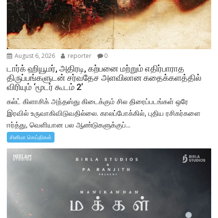
August 6, 2026
reporter
0
டார்க் ஹியூமர், அதிரடி, கற்பனை மற்றும் எதிர்பாராத
திருப்பங்களுடன் சர்வதேச அளவிலான கதைக்களத்தில்
விரியும் ‘மூடர் கூடம் 2’
கல்ட் கிளாசிக் அந்தஸ்து கிடைக்கும் சில திரைப்படங்கள் ஒரே
இரவில் உருவாகிவிடுவதில்லை. காலப்போக்கில், புதிய ரசிகர்களை
ஈர்த்து, வெளியான பல ஆண்டுகளுக்குப்...
சினிமா செய்திகள்