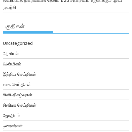
திரைப்படத் துறைக்கான தேசிய B2B சந்தையை உருவாக்கும் புதிய
முயற்சி
பகுதிகள்
Uncategorized
அரசியல்
ஆன்மிகம்
இந்திய செய்திகள்
உலக செய்திகள்
சினி-நிகழ்வுகள்
சினிமா செய்திகள்
ஜோதிடம்
டிரைலர்கள்