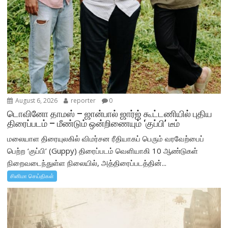
August 6, 2026
reporter
0
டொவினோ தாமஸ் – ஜான்பால் ஜார்ஜ் கூட்டணியில் புதிய
திரைப்படம் – மீண்டும் ஒன்றிணையும் ‘குப்பி’ டீம்
மலையாள திரையுலகில் விமர்சன ரீதியாகப் பெரும் வரவேற்பைப்
பெற்ற ‘குப்பி’ (Guppy) திரைப்படம் வெளியாகி 10 ஆண்டுகள்
நிறைவடைந்துள்ள நிலையில், அத்திரைப்படத்தின்...
சினிமா செய்திகள்