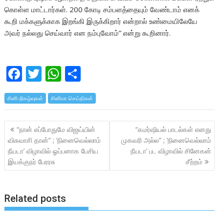
கொள்ள மாட்டார்கள். 200 கோடி சம்பளத்தையும் வேண்டாம் எனக்
கூறி மக்களுக்காக இறங்கி இருக்கிறார் என்றால் உண்மையிலேயே
அவர் நல்லது செய்வார் என நம்புவோம்” என்று கூறினார்.
F
T
W
S
ac
w
h
h
சினி-நிகழ்வுகள்
e
itt
சினிமா செய்திகள்
at
ar
b
er
s
e
Post
“நான் எப்போதுமே விஜய்யின்
“கமர்ஷியல் பாடல்கள் எனது
o
A
navigation
விசுவாசி தான்” ; ‘நினைவெல்லாம்
முகவரி அல்ல” ; ‘நினைவெல்லாம்
o
p
நீயடா’ விழாவில் ஓப்பனாக பேசிய
நீயடா’ பட விழாவில் சினேகன்
k
p
இயக்குநர் பேரரசு
சீற்றம்
Related posts