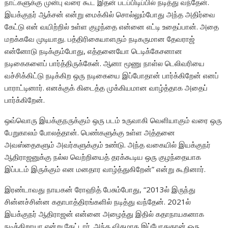
நாட்களுக்கு முன்பு வரை கூட இதன் படப்பிடிப்பில் நடித்து வந்தேன்.
இயக்குநர் ஆக்சன் என்று மைக்கில் சொல்லும்போது அந்த அதிர்வை
கேட்டு என் வயிற்றில் உள்ள குழந்தை என்னை எட்டி உதைப்பான். அதை
மறக்கவே முடியாது. பத்திரிகையாளரும் நடிகருமான தேவராஜ்
என்னோடு நடிக்கும்போது, எத்தனையோ டெடிக்கேசனான
நடிகைகளைப் பார்த்திருக்கேன். ஆனா மூணு நாள்ல டெலிவரியை
வச்சிக்கிட்டு நடிக்கிற ஒரு நடிகையை இப்போதான் பார்க்கிறேன் எனப்
பாராட்டினார். எனக்குக் கிடைத்த முக்கியமான வாழ்த்தாக அதைப்
பார்க்கிறேன்.
ஒவ்வொரு இயக்குநருக்கும் ஒரு படம் உருவாகி வெளியாகும் வரை ஒரு
பேறுகாலம் போலத்தான். பெண்களுக்கு உள்ள அத்தனை
அவஸ்தைகளும் அவர்களுக்கும் உண்டு. அந்த வகையில் இயக்குநர்
ஆதிராஜனுக்கு நல்ல வெற்றியைத் தரக்கூடிய ஒரு குழந்தையாக
இப்படம் இருக்கும் என மனதார வாழ்த்துகிறேன்” என்று கூறினார்.
இரண்டாவது நாயகன் ரோஹித் பேசும்போது, “2013ல் இருந்து
சின்னச்சின்ன கதாபாத்திரங்களில் நடித்து வந்தேன். 2021ல்
இயக்குநர் ஆதிராஜன் என்னை அழைத்து இதில் கதாநாயகனாக
நடிக்கிறாயா என்று கேட்டார். அந்த விதமாக இப்போதுதான் ஒரு