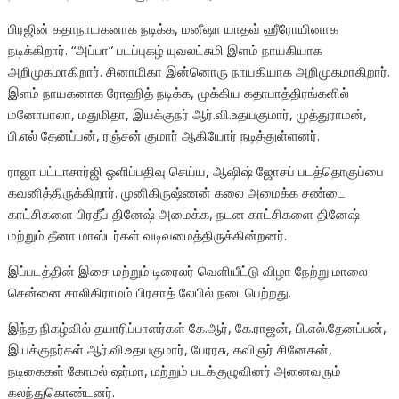
பிரஜின் கதாநாயகனாக நடிக்க, மனீஷா யாதவ் ஹீரோயினாக
நடிக்கிறார். “அப்பா” படப்புகழ் யுவலட்சுமி இளம் நாயகியாக
அறிமுகமாகிறார். சினாமிகா இன்னொரு நாயகியாக அறிமுகமாகிறார்.
இளம் நாயகனாக ரோஹித் நடிக்க, முக்கிய கதாபாத்திரங்களில்
மனோபாலா, மதுமிதா, இயக்குநர் ஆர்.வி.உதயகுமார், முத்துராமன்,
பி.எல் தேனப்பன், ரஞ்சன் குமார் ஆகியோர் நடித்துள்ளனர்.
ராஜா பட்டாசார்ஜி ஒளிப்பதிவு செய்ய, ஆஷிஷ் ஜோசப் படத்தொகுப்பை
கவனித்திருக்கிறார். முனிகிருஷ்ணன் கலை அமைக்க சண்டை
காட்சிகளை பிரதீப் தினேஷ் அமைக்க, நடன காட்சிகளை தினேஷ்
மற்றும் தீனா மாஸ்டர்கள் வடிவமைத்திருக்கின்றனர்.
இப்படத்தின் இசை மற்றும் டிரைலர் வெளியீட்டு விழா நேற்று மாலை
சென்னை சாலிகிராமம் பிரசாத் லேபில் நடைபெற்றது.
இந்த நிகழ்வில் தயாரிப்பாளர்கள் கே.ஆர், கே.ராஜன், பி.எல்.தேனப்பன்,
இயக்குநர்கள் ஆர்.வி.உதயகுமார், பேரரசு, கவிஞர் சினேகன்,
நடிகைகள் கோமல் ஷர்மா, மற்றும் படக்குழுவினர் அனைவரும்
கலந்துகொண்டனர்.