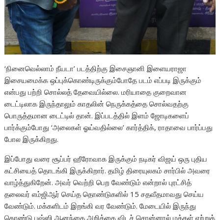
‘நினைவெல்லாம் நீயடா’ படத்திற்கு இசைஞானி இளையராஜா
இசையமைக்க ஒப்புக்கொண்டிருக்கும்போதே படம் எப்படி இருக்கும்
என்பது பற்றி சொல்லத் தேவையில்லை. மரியாதை குறைவான
டைட்டிலாக இருந்தாலும் காதலின் நெருக்கத்தை சொல்வதற்கு
பொருத்தமான டைட்டில் தான். இப்படத்தில் இளம் ஜோடிகளைப்
பார்க்கும்போது ‘அலைகள் ஓய்வதில்லை’ கார்த்திக், ராதாவை பார்ப்பது
போல இருக்கிறது.
இப்போது வரை சூப்பர் ஹீரோவாக இருக்கும் நடிகர் விஜய் ஒரு புதிய
கட்சியைத் தொடங்கி இருக்கிறார். தமிழ் திரையுலகம் சார்பில் அவரை
வாழ்த்துகிறேன். அவர் வெற்றி பெற வேண்டும் என்றால் புரட்சித்
தலைவர் எம்ஜிஆர் செய்த தொண்டுகளில் 15 சதவீதமாவது செய்ய
வேண்டும். மக்களிடம் இறங்கி வர வேண்டும். மேடையில் இருந்து
கொண்டு புஷ்ஸி ஆனந்தை அறிக்கை விடச் சொன்னால் மக்கள் ஏற்றுக்