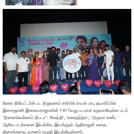
லேகா தியேட்டர்ஸ் பட நிறுவனம் சார்பில் ராயல் பாபு தயாரிப்பில்
இசைஞானி இளையராஜாவின் 1417வது படமாக உருவாகியுள்ள படம்
“நினைவெல்லாம் நீயடா”. ‘சிலந்தி’, ‘ரணதந்த்ரா’, ‘அருவா சண்ட’
ஆகிய படங்களை இயக்கிய இயக்குநர் ஆதிராஜன் கதை,
திரைக்கதை, வசனம் எழுதி இயக்கியுள்ளார்..