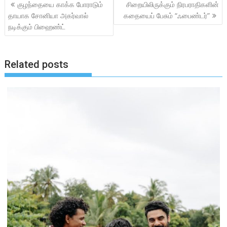
Post
குழந்தையை காக்க போராடும்
சிறையிலிருக்கும் நிரபராதிகளின்
o
A
navigation
தாயாக சோனியா அகர்வால்
கதையைப் பேசும் “ஃபைண்டர்”
o
p
நடிக்கும் பிஹைண்ட்
k
p
Related posts