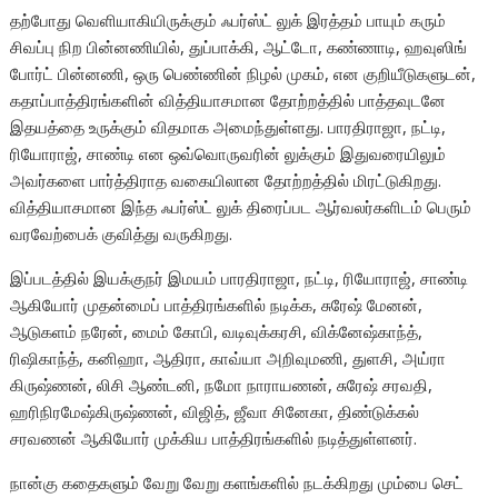
தற்போது வெளியாகியிருக்கும் ஃபர்ஸ்ட் லுக் இரத்தம் பாயும் கரும்
சிவப்பு நிற பின்னணியில், துப்பாக்கி, ஆட்டோ, கண்ணாடி, ஹவுஸிங்
போர்ட் பின்னணி, ஒரு பெண்ணின் நிழல் முகம், என குறியீடுகளுடன்,
கதாப்பாத்திரங்களின் வித்தியாசமான தோற்றத்தில் பாத்தவுடனே
இதயத்தை உருக்கும் விதமாக அமைந்துள்ளது. பாரதிராஜா, நட்டி,
ரியோராஜ், சாண்டி என ஒவ்வொருவரின் லுக்கும் இதுவரையிலும்
அவர்களை பார்த்திராத வகையிலான தோற்றத்தில் மிரட்டுகிறது.
வித்தியாசமான இந்த ஃபர்ஸ்ட் லுக் திரைப்பட ஆர்வலர்களிடம் பெரும்
வரவேற்பைக் குவித்து வருகிறது.
இப்படத்தில் இயக்குநர் இமயம் பாரதிராஜா, நட்டி, ரியோராஜ், சாண்டி
ஆகியோர் முதன்மைப் பாத்திரங்களில் நடிக்க, சுரேஷ் மேனன்,
ஆடுகளம் நரேன், மைம் கோபி, வடிவுக்கரசி, விக்னேஷ்காந்த்,
ரிஷிகாந்த், கனிஹா, ஆதிரா, காவ்யா அறிவுமணி, துளசி, அய்ரா
கிருஷ்ணன், லிசி ஆண்டனி, நமோ நாராயணன், சுரேஷ் சரவதி,
ஹரிநிரமேஷ்கிருஷ்ணன், விஜித், ஜீவா சினேகா, திண்டுக்கல்
சரவணன் ஆகியோர் முக்கிய பாத்திரங்களில் நடித்துள்ளனர்.
நான்கு கதைகளும் வேறு வேறு களங்களில் நடக்கிறது மும்பை செட்