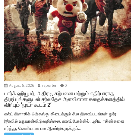
August 6, 2026
reporter
0
டார்க் ஹியூமர், அதிரடி, கற்பனை மற்றும் எதிர்பாராத
திருப்பங்களுடன் சர்வதேச அளவிலான கதைக்களத்தில்
விரியும் ‘மூடர் கூடம் 2’
கல்ட் கிளாசிக் அந்தஸ்து கிடைக்கும் சில திரைப்படங்கள் ஒரே
இரவில் உருவாகிவிடுவதில்லை. காலப்போக்கில், புதிய ரசிகர்களை
ஈர்த்து, வெளியான பல ஆண்டுகளுக்குப்...