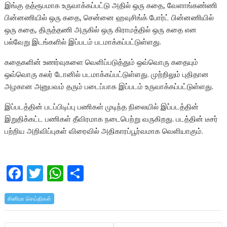
இங்கு தத்ரூபமாக உருவாக்கப்பட்டு அதில் ஒரு கதை, வேளாங்கண்ணி
பின்னணியில் ஒரு கதை, சென்னை ஹவுசிங்க் போர்ட் பின்னணியில்
ஒரு கதை, திருத்தணி அருகில் ஒரு கிராமத்தில் ஒரு கதை என
பல்வேறு இடங்களில் இப்படம் படமாக்கப்பட்டுள்ளது.
கதைகளின் உணர்வுகளை வெளிப்படுத்தும் ஒவ்வொரு கதையும்
ஒவ்வொரு கலர் டோனில் படமாக்கப்பட்டுள்ளது. முற்றிலும் புதிதான
அழகான அனுபவம் தரும் படைப்பாக இப்படம் உருவாக்கப்பட்டுள்ளது.
இப்படத்தின் படப்பிடிப்பு பணிகள் முடிந்த நிலையில் இப்படத்தின்
இறுதிக்கட்ட பணிகள் தீவிரமாக நடைபெற்று வருகிறது. படத்தின் டீசர்
பற்றிய அறிவிப்புகள் விரைவில் அதிகாரப்பூர்வமாக வெளியாகும்.
F
T
W
S
ac
w
h
h
சினிமா செய்திகள்
e
itt
at
ar
b
er
s
e