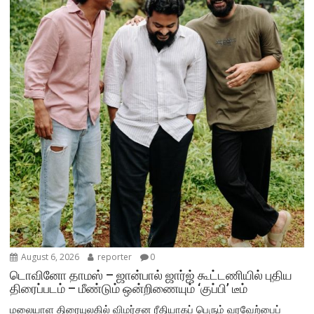
August 6, 2026
reporter
0
டொவினோ தாமஸ் – ஜான்பால் ஜார்ஜ் கூட்டணியில் புதிய
திரைப்படம் – மீண்டும் ஒன்றிணையும் ‘குப்பி’ டீம்
மலையாள திரையுலகில் விமர்சன ரீதியாகப் பெரும் வரவேற்பைப்