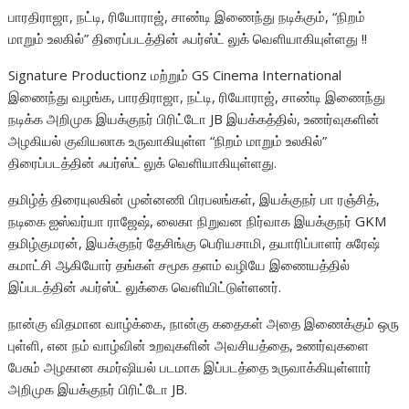
பாரதிராஜா, நட்டி, ரியோராஜ், சாண்டி இணைந்து நடிக்கும், “நிறம்
மாறும் உலகில்” திரைப்படத்தின் ஃபர்ஸ்ட் லுக் வெளியாகியுள்ளது !!
Signature Productionz மற்றும் GS Cinema International
இணைந்து வழங்க, பாரதிராஜா, நட்டி, ரியோராஜ், சாண்டி இணைந்து
நடிக்க அறிமுக இயக்குநர் பிரிட்டோ JB இயக்கத்தில், உணர்வுகளின்
அழகியல் குவியலாக உருவாகியுள்ள “நிறம் மாறும் உலகில்”
திரைப்படத்தின் ஃபர்ஸ்ட் லுக் வெளியாகியுள்ளது.
தமிழ்த் திரையுலகின் முன்னணி பிரபலங்கள், இயக்குநர் பா ரஞ்சித்,
நடிகை ஐஸ்வர்யா ராஜேஷ், லைகா நிறுவன நிர்வாக இயக்குநர் GKM
தமிழ்குமரன், இயக்குநர் தேசிங்கு பெரியசாமி, தயாரிப்பாளர் சுரேஷ்
கமாட்சி ஆகியோர் தங்கள் சமூக தளம் வழியே இணையத்தில்
இப்படத்தின் ஃபர்ஸ்ட் லுக்கை வெளியிட்டுள்ளனர்.
நான்கு விதமான வாழ்க்கை, நான்கு கதைகள் அதை இணைக்கும் ஒரு
புள்ளி, என நம் வாழ்வின் உறவுகளின் அவசியத்தை, உணர்வுகளை
பேசும் அழகான கமர்ஷியல் படமாக இப்படத்தை உருவாக்கியுள்ளார்
அறிமுக இயக்குநர் பிரிட்டோ JB.