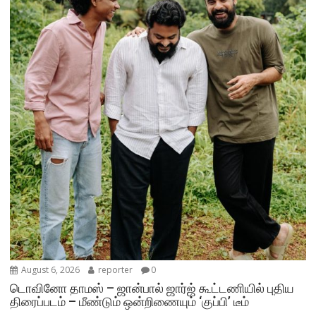
August 6, 2026
reporter
0
டொவினோ தாமஸ் – ஜான்பால் ஜார்ஜ் கூட்டணியில் புதிய
திரைப்படம் – மீண்டும் ஒன்றிணையும் ‘குப்பி’ டீம்