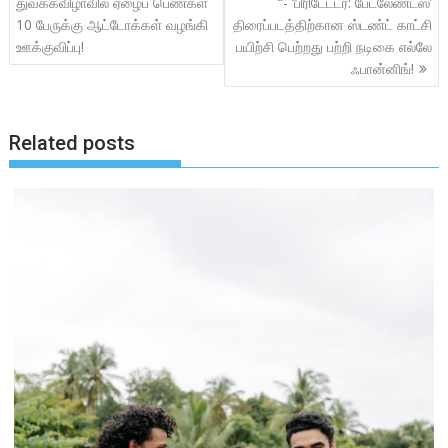
k
p
துவக்கவிழாவில் ஏழைப் பெண்கள்
“- ‘பிரிடேட்டர்: பேட்லேண்ட்ஸ்’
10 பேருக்கு ஆட்டோக்கள் வழங்கி
திரைப்படத்திற்கான ஸ்டண்ட் காட்சி
ஊக்குவிப்பு!
பயிற்சி பெற்றது பற்றி நடிகை எல்லே
ஃபான்னிங்!
Related posts