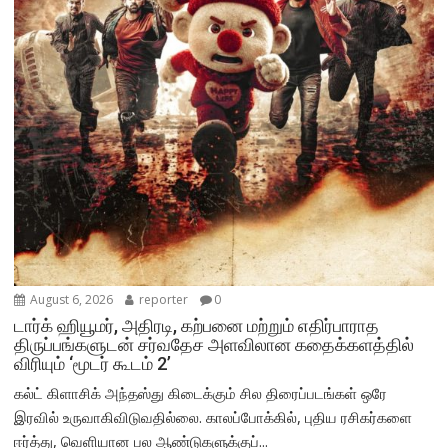
August 6, 2026
reporter
0
டார்க் ஹியூமர், அதிரடி, கற்பனை மற்றும் எதிர்பாராத
திருப்பங்களுடன் சர்வதேச அளவிலான கதைக்களத்தில்
விரியும் ‘மூடர் கூடம் 2’
கல்ட் கிளாசிக் அந்தஸ்து கிடைக்கும் சில திரைப்படங்கள் ஒரே
இரவில் உருவாகிவிடுவதில்லை. காலப்போக்கில், புதிய ரசிகர்களை
ஈர்த்து, வெளியான பல ஆண்டுகளுக்குப்...