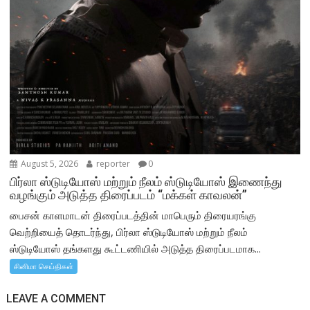
August 5, 2026
reporter
0
பிர்லா ஸ்டுடியோஸ் மற்றும் நீலம் ஸ்டுடியோஸ் இணைந்து
வழங்கும் அடுத்த திரைப்படம் “மக்கள் காவலன்”
பைசன் காளமாடன் திரைப்படத்தின் மாபெரும் திரையரங்கு
வெற்றியைத் தொடர்ந்து, பிர்லா ஸ்டுடியோஸ் மற்றும் நீலம்
ஸ்டுடியோஸ் தங்களது கூட்டணியில் அடுத்த திரைப்படமாக...
சினிமா செய்திகள்
LEAVE A COMMENT