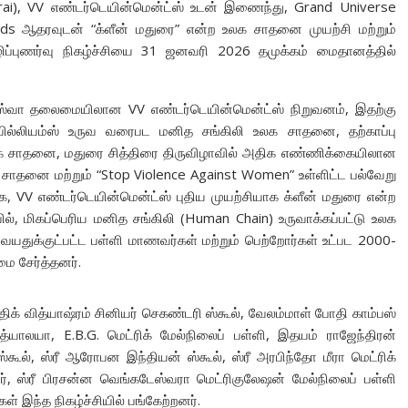
ai), VV எண்டர்டெயின்மென்ட்ஸ் உடன் இணைந்து, Grand Universe
ds ஆதரவுடன் “க்ளீன் மதுரை” என்ற உலக சாதனை முயற்சி மற்றும்
விழிப்புணர்வு நிகழ்ச்சியை 31 ஜனவரி 2026 தமுக்கம் மைதானத்தில்
விஸ்வா தலைமையிலான VV எண்டர்டெயின்மென்ட்ஸ் நிறுவனம், இதற்கு
 வில்லியம்ஸ் உருவ வரைபட மனித சங்கிலி உலக சாதனை, தற்காப்பு
 சாதனை, மதுரை சித்திரை திருவிழாவில் அதிக எண்ணிக்கையிலான
சாதனை மற்றும் “Stop Violence Against Women” உள்ளிட்ட பல்வேறு
VV எண்டர்டெயின்மென்ட்ஸ் புதிய முயற்சியாக க்ளீன் மதுரை என்ற
், மிகப்பெரிய மனித சங்கிலி (Human Chain) உருவாக்கப்பட்டு உலக
வயதுக்குட்பட்ட பள்ளி மாணவர்கள் மற்றும் பெற்றோர்கள் உட்பட 2000-
மை சேர்த்தனர்.
திக் வித்யாஷ்ரம் சினியர் செகண்டரி ஸ்கூல், வேலம்மாள் போதி காம்பஸ்
யாலயா, E.B.G. மெட்ரிக் மேல்நிலைப் பள்ளி, இதயம் ராஜேந்திரன்
ஸ்கூல், ஸ்ரீ ஆரோபன இந்தியன் ஸ்கூல், ஸ்ரீ அரபிந்தோ மீரா மெட்ரிக்
், ஸ்ரீ பிரசன்ன வெங்கடேஸ்வரா மெட்ரிகுலேஷன் மேல்நிலைப் பள்ளி
் இந்த நிகழ்ச்சியில் பங்கேற்றனர்.