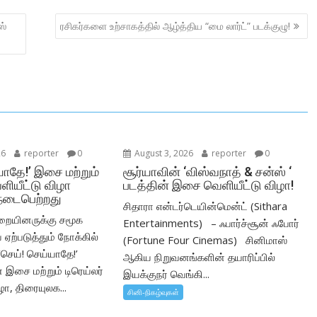
ஸ்
ரசிகர்களை உற்சாகத்தில் ஆழ்த்திய “மை லார்ட்” படக்குழு!
26
reporter
0
August 3, 2026
reporter
0
யாதே!’ இசை மற்றும்
சூர்யாவின் ‘விஸ்வநாத் & சன்ஸ் ‘
ெளியீட்டு விழா
படத்தின் இசை வெளியீட்டு விழா!
நடைபெற்றது
சிதாரா என்டர்டெயின்மென்ட் (Sithara
ையினருக்கு சமூக
Entertainments) – ஃபார்ச்சூன் ஃபோர்
 ஏற்படுத்தும் நோக்கில்
(Fortune Four Cinemas) சினிமாஸ்
‘செய்! செய்யாதே!’
ஆகிய நிறுவனங்களின் தயாரிப்பில்
் இசை மற்றும் டிரெய்லர்
இயக்குநர் வெங்கி...
ழா, திரையுலக...
சினி-நிகழ்வுகள்