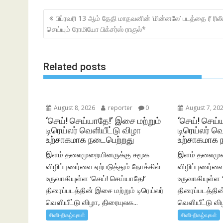
b
er
s
e
Post
பிப்ரவரி 13 ஆம் தேதி மாதவனின் ‘மின்னலே’ படத்தை ரீ ரிலீ
o
A
navigation
செய்யும் ரோமியோ பிக்சர்ஸ் ராகுல்*
o
p
k
p
Related posts
August 8, 2026
reporter
0
August 7, 20
‘செய்! செய்யாதே!’ இசை மற்றும்
‘செய்! செய்
டிரெய்லர் வெளியீட்டு விழா
டிரெய்லர் வ
உற்சாகமாக நடைபெற்றது
உற்சாகமாக 
இளம் தலைமுறையினருக்கு சமூக
இளம் தலைமுற
விழிப்புணர்வை ஏற்படுத்தும் நோக்கில்
விழிப்புணர்வை
உருவாகியுள்ள ‘செய்! செய்யாதே!’
உருவாகியுள்ள 
திரைப்படத்தின் இசை மற்றும் டிரெய்லர்
திரைப்படத்தின
வெளியீட்டு விழா, திரையுலக...
வெளியீட்டு வி
சினி-நிகழ்வுகள்
சினி-நிகழ்வுகள்