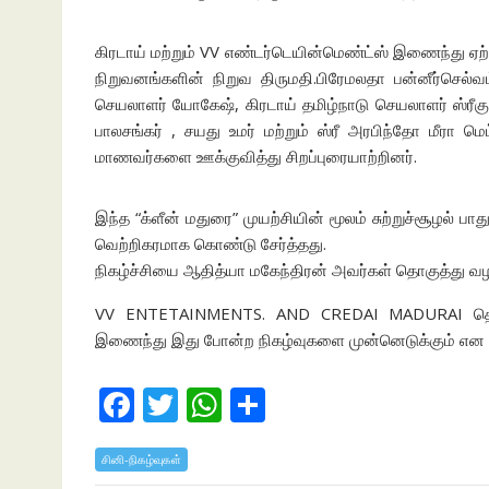
கிரடாய் மற்றும் VV எண்டர்டெயின்மெண்ட்ஸ் இணைந்து ஏற்பா
நிறுவனங்களின் நிறுவ திருமதி.பிரேமலதா பன்னீர்செல்வ
செயலாளர் யோகேஷ், கிரடாய் தமிழ்நாடு செயலாளர் ஸ்ரீகு
பாலசங்கர் , சயது உமர் மற்றும் ஸ்ரீ அரபிந்தோ மீரா ம
மாணவர்களை ஊக்குவித்து சிறப்புரையாற்றினர்.
இந்த “க்ளீன் மதுரை” முயற்சியின் மூலம் சுற்றுச்சூழல் பா
வெற்றிகரமாக கொண்டு சேர்த்தது.
நிகழ்ச்சியை ஆதித்யா மகேந்திரன் அவர்கள் தொகுத்து வழ
VV ENTETAINMENTS. AND CREDAI MADURAI தொடர்ந
இணைந்து இது போன்ற நிகழ்வுகளை முன்னெடுக்கும் என நி
F
T
W
S
ac
w
h
h
சினி-நிகழ்வுகள்
e
itt
at
ar