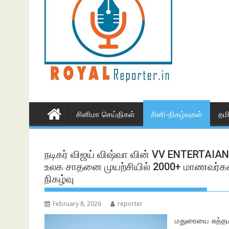
சினிமா செய்திகள்
சினி-நிகழ்வுகள்
தம
நடிகர் விஜய் விஷ்வா வின் VV ENTERTAI
உலக சாதனை முயற்சியில் 2000+ மாணவர்கள் பங
நிகழ்வு
February 8, 2026
reporter
மதுரையை சுத்தம