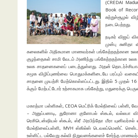
(CREDAI Madur
Book of Recor
சுற்றுச்சூழல் 
நடைபெற்றது.
நடிகர் விஜய் 
முன்பு சுனிதா
கலைகளில் அதிகமான மாணவர்கள் பங்கேற்றதற்கான உலக
குழந்தைகள் சாமி வேடம் அணிந்து பங்கேற்றதற்கான உலக 
உலக சாதனைகளைப் படைத்துள்ளது. அதன் தொடர்ச்சியாக, 
சமூக விழிப்புணர்வை பொதுமக்களிடையே பரப்பும் வகையில
சாதனை முயற்சி மேற்கொள்ளப்பட்டது. இதில் 5 முதல் 16 
க்கும் மேற்பட்டோர் உற்சாகமாக பங்கேற்று, மதுரைக்கு பெரு
மகாத்மா பள்ளிகள், CEOA மெட்ரிக் மேல்நிலைப் பள்ளி, வே
– அனுப்பனாடி, துரோனா குளோபல் ஸ்கூல், வல்லபா வித்
ரெசிடென்ஷியல் ஸ்கூல், ஸ்ரீ அரபிந்தோ மீரா யுனிவர்சல் 
மேல்நிலைப்பள்ளி, MVH ஸ்கில்ஸ் டெவலப்மெண்ட் சென்டர
உள்ளிட்ட பல்வேறு கல்வி நிறுவனங்களைச் சேர்ந்த மாணவர்கள