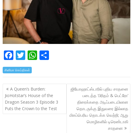
F
T
W
S
ac
w
h
h
சினிமா செய்திகள்
e
itt
at
ar
b
er
s
e
Post
A Queen’s Burden:
ஜியோஹாட்ஸ்டாரில் புதிய சாதனை
o
A
navigation
JioHotstar’s House of the
படைத்த ‘பிரிதம் & பெட்ரோ’
o
p
Dragon Season 3 Episode 3
திரைக்கதை அடிப்படையிலான
k
p
Puts the Crown to the Test
தொடருக்கு இதுவரை இல்லாத
மிகப்பெரிய தொடக்க வெற்றி; ஆறு
மொழிகளில் டிரெண்டாகி
சாதனை