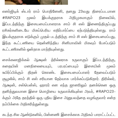
எனர்ஜிடிக் ஸ்டார் ராம் பொதினேனி, தனது 23வது திரைப்படமான
#RAPO23 மூலம் இயக்குநராக அறிமுகமாகும் நிலையில்,
இப்படத்திற்கு இசையமைப்பாளராக சாம் சி எஸ் இணைந்திருப்பது
ரசிகர்களிடையே மிகப்பெரிய எதிர்பார்ப்பை ஏற்படுத்தியுள்ளது. ராம்
இயக்குநராக எடுக்கும் முதல் படத்திற்கு சாம் சி எஸ் இசையமைப்பது,
இந்த கூட்டணியை தென்னிந்திய சினிமாவின் மிகவும் பேசப்படும்
கூட்டணிகளில் ஒன்றாக மாற்றியுள்ளது.
சைக்கலாஜிக்கல் ஆக்ஷன் த்ரில்லராக உருவாகும் இப்படத்திற்கு,
கதையின் மனநிலையையும், பரபரப்பையும் இசையின் மூலம்
உயிர்ப்பிக்கும் திறன் கொண்ட இசையமைப்பாளர் தேவைப்படும்
சூழலில், சாம் சி எஸ் சரியான தேர்வாக பார்க்கப்படுகிறார். திரில்லர்,
ஆக்ஷன், சஸ்பென்ஸ், ஹாரர் என எந்த ஜானரிலும் தனக்கென ஒரு
தனித்துவமான இசை மொழியை உருவாக்கியுள்ள அவர், #RAPO23-
க்கும் அதே தரத்தில் ஒரு புதிய இசை அனுபவத்தை வழங்குவார் என்ற
நம்பிக்கை அதிகரித்துள்ளது.
கடந்த சில ஆண்டுகளில், பின்னணி இசைக்காக அதிகம் பாராட்டப்பட்ட