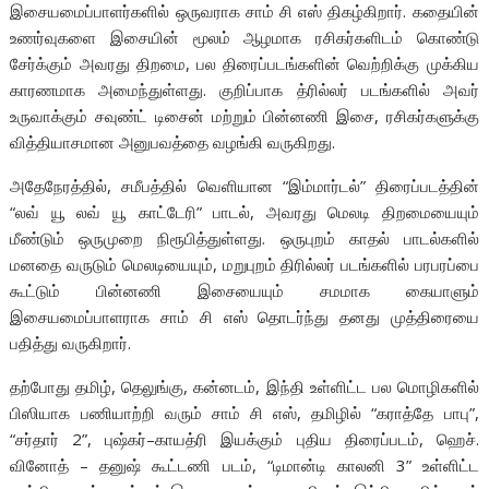
இசையமைப்பாளர்களில் ஒருவராக சாம் சி எஸ் திகழ்கிறார். கதையின்
உணர்வுகளை இசையின் மூலம் ஆழமாக ரசிகர்களிடம் கொண்டு
சேர்க்கும் அவரது திறமை, பல திரைப்படங்களின் வெற்றிக்கு முக்கிய
காரணமாக அமைந்துள்ளது. குறிப்பாக த்ரில்லர் படங்களில் அவர்
உருவாக்கும் சவுண்ட் டிசைன் மற்றும் பின்னணி இசை, ரசிகர்களுக்கு
வித்தியாசமான அனுபவத்தை வழங்கி வருகிறது.
அதேநேரத்தில், சமீபத்தில் வெளியான “இம்மார்டல்” திரைப்படத்தின்
“லவ் யூ லவ் யூ காட்டேரி” பாடல், அவரது மெலடி திறமையையும்
மீண்டும் ஒருமுறை நிரூபித்துள்ளது. ஒருபுறம் காதல் பாடல்களில்
மனதை வருடும் மெலடியையும், மறுபுறம் திரில்லர் படங்களில் பரபரப்பை
கூட்டும் பின்னணி இசையையும் சமமாக கையாளும்
இசையமைப்பாளராக சாம் சி எஸ் தொடர்ந்து தனது முத்திரையை
பதித்து வருகிறார்.
தற்போது தமிழ், தெலுங்கு, கன்னடம், இந்தி உள்ளிட்ட பல மொழிகளில்
பிஸியாக பணியாற்றி வரும் சாம் சி எஸ், தமிழில் “கராத்தே பாபு”,
“சர்தார் 2”, புஷ்கர்–காயத்ரி இயக்கும் புதிய திரைப்படம், ஹெச்.
வினோத் – தனுஷ் கூட்டணி படம், “டிமான்டி காலனி 3” உள்ளிட்ட