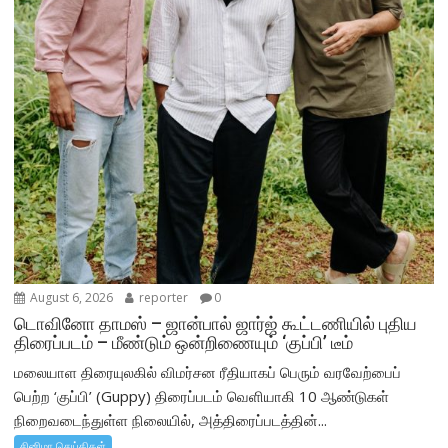
August 6, 2026
reporter
0
டொவினோ தாமஸ் – ஜான்பால் ஜார்ஜ் கூட்டணியில் புதிய
திரைப்படம் – மீண்டும் ஒன்றிணையும் ‘குப்பி’ டீம்
மலையாள திரையுலகில் விமர்சன ரீதியாகப் பெரும் வரவேற்பைப்
பெற்ற ‘குப்பி’ (Guppy) திரைப்படம் வெளியாகி 10 ஆண்டுகள்
நிறைவடைந்துள்ள நிலையில், அத்திரைப்படத்தின்...
சினிமா செய்திகள்