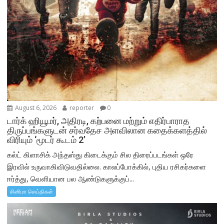
August 6, 2026
reporter
0
டார்க் ஹியூமர், அதிரடி, கற்பனை மற்றும் எதிர்பாராத
திருப்பங்களுடன் சர்வதேச அளவிலான கதைக்களத்தில்
விரியும் ‘மூடர் கூடம் 2’
கல்ட் கிளாசிக் அந்தஸ்து கிடைக்கும் சில திரைப்படங்கள் ஒரே
இரவில் உருவாகிவிடுவதில்லை. காலப்போக்கில், புதிய ரசிகர்களை
ஈர்த்து, வெளியான பல ஆண்டுகளுக்குப்...
சினிமா செய்திகள்