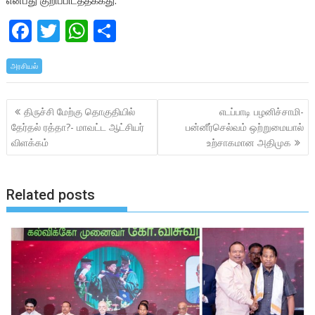
என்பது குறிப்பிடத்தக்கது.
F
T
W
S
ac
w
h
h
அரசியல்
e
itt
at
ar
b
er
s
e
Post
திருச்சி மேற்கு தொகுதியில்
எடப்பாடி பழனிச்சாமி-
o
A
navigation
தேர்தல் ரத்தா?- மாவட்ட ஆட்சியர்
பன்னீர்செல்வம் ஒற்றுமையால்
o
p
விளக்கம்
உற்சாகமான அதிமுக
k
p
Related posts