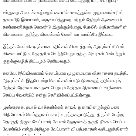
விசாரணையின் அறிக்கைகள் கசிய விட்டதற்கு யார் பொறுப்பு?
உள்துறை அமைச்சகத்தைக் கையில் வைத்துள்ள முதலமைச்சரின்
தலையீடு இல்லாமல், வருவாய்த்துறை மற்றும் தேர்தல் ஆணையம்
கண்காணித்துக் கொண்டு இருக்கும்போது, போலீஸ் அதிகாரிகளின்
விசாரணை குறித்த விவரங்கள் வெளி வர வாய்ப்பே இல்லை.
இந்தக் கேள்விகளுக்கான பதில்கள் கிடைத்தால், ஆளும்கட்சியின்
விளையாட்டும், தேர்தலில் வெற்றிபெறுவதற்கு அவர்கள் பின்பற்றும்
குறுக்குவழித் திட்டமும் தெரியவரும்.
எனவே, இவ்விவகாரம் தொடர்பாக முழுமையாக விசாரணை நடத்தி,
ஆளும்கட்சி இதுபோன்ற செயல்களில் ஈடுபடுவதைத் தடுக்கவும்,
தேர்தல் நேர்மையாக நடைபெறவும் தேர்தல் ஆணையம் வழிவகை
செய்ய வேண்டும் என்று தெரிவிக்கப்பட்டுள்ளது.
முன்னதாக, தபால் வாக்களிக்கக் காவல் துறையினருக்குப் பண
விநியோகம் செய்ததாகப் புகார் எழுந்ததையடுத்து, திருச்சி மேற்கு
தொகுதி திமுக வேட்பாளர் கே.என்.நேருவைத் தகுதி நீக்கம் செய்ய
வேண்டும் என்று அதிமுக வேட்பாளர் வி.பத்மநாதன் வலியுறுத்தினார்