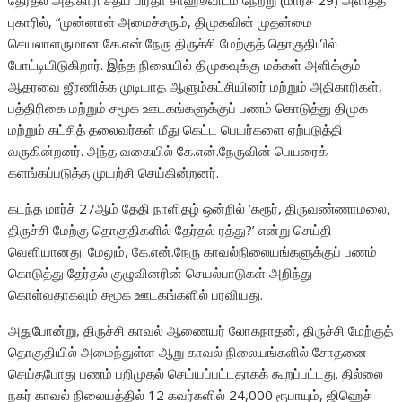
தேர்தல் அதிகாரி சத்ய பிரதா சாஹூவிடம் நேற்று (மார்ச் 29) அளித்த
புகாரில், “முன்னாள் அமைச்சரும், திமுகவின் முதன்மை
செயலாளருமான கே.என்.நேரு திருச்சி மேற்குத் தொகுதியில்
போட்டியிடுகிறார். இந்த நிலையில் திமுகவுக்கு மக்கள் அளிக்கும்
ஆதரவை ஜீரணிக்க முடியாத ஆளும்கட்சியினர் மற்றும் அதிகாரிகள்,
பத்திரிகை மற்றும் சமூக ஊடகங்களுக்குப் பணம் கொடுத்து திமுக
மற்றும் கட்சித் தலைவர்கள் மீது கெட்ட பெயர்களை ஏற்படுத்தி
வருகின்றனர். அந்த வகையில் கே.என்.நேருவின் பெயரைக்
களங்கப்படுத்த முயற்சி செய்கின்றனர்.
கடந்த மார்ச் 27ஆம் தேதி நாளிதழ் ஒன்றில் ‘கரூர், திருவண்ணாமலை,
திருச்சி மேற்கு தொகுதிகளில் தேர்தல் ரத்து?’ என்று செய்தி
வெளியானது. மேலும், கே.என்.நேரு காவல்நிலையங்களுக்குப் பணம்
கொடுத்து தேர்தல் குழுவினரின் செயல்பாடுகள் அறிந்து
கொள்வதாகவும் சமூக ஊடகங்களில் பரவியது.
அதுபோன்று, திருச்சி காவல் ஆணையர் லோகநாதன், திருச்சி மேற்குத்
தொகுதியில் அமைந்துள்ள ஆறு காவல் நிலையங்களில் சோதனை
செய்தபோது பணம் பறிமுதல் செய்யப்பட்டதாகக் கூறப்பட்டது. தில்லை
நகர் காவல் நிலையத்தில் 12 கவர்களில் 24,000 ரூபாயும், ஜிஹெச்