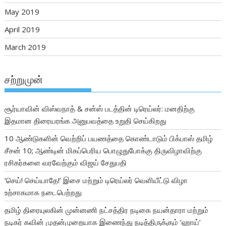
May 2019
April 2019
March 2019
சற்றுமுன்
சூர்யாவின் விஸ்வநாத் & சன்ஸ் படத்தின் டிரெய்லர்: மனதிற்கு
இதமான திரையரங்க அனுபவத்தை உறுதி செய்கிறது
10 ஆண்டுகளின் வெற்றிப் பயணத்தை கொண்டாடும் பிக்பாஸ் தமிழ்
சீசன் 10; ஆண்டின் மிகப்பெரிய பொழுதுபோக்கு திருவிழாவிற்கு
ரசிகர்களை வரவேற்கும் விஜய் சேதுபதி
‘செய்! செய்யாதே!’ இசை மற்றும் டிரெய்லர் வெளியீட்டு விழா
உற்சாகமாக நடைபெற்றது
தமிழ் திரையுலகின் முன்னணி நட்சத்திர நடிகை நயன்தாரா மற்றும்
நடிகர் கவின் முதன்முறையாக இணைந்து நடித்திருக்கும் ‘ஹாய்’