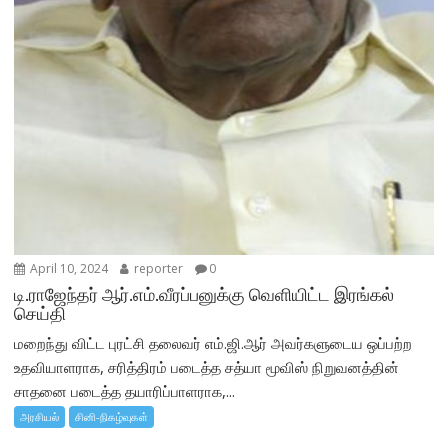
April 10, 2024
reporter
0
டி.ராஜேந்தர் ஆர்.எம்.வீரப்பனுக்கு வெளியிட்ட இரங்கல்
செய்தி
மறைந்து விட்ட புரட்சி தலைவர் எம்.ஜி.ஆர் அவர்களுடைய ஒப்பற்ற
உதவியாளராக, சரித்திரம் படைத்த சத்யா மூவிஸ் நிறுவனத்தின்
சாதனை படைத்த தயாரிப்பாளராக,...
அரசியல்
சினி-நிகழ்வுகள்