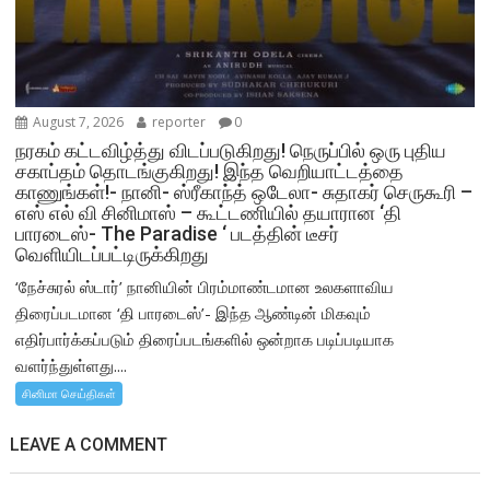
August 7, 2026
reporter
0
நரகம் கட்டவிழ்த்து விடப்படுகிறது! நெருப்பில் ஒரு புதிய
சகாப்தம் தொடங்குகிறது! இந்த வெறியாட்டத்தை
காணுங்கள்!- நானி- ஸ்ரீகாந்த் ஒடேலா- சுதாகர் செருகூரி –
எஸ் எல் வி சினிமாஸ் – கூட்டணியில் தயாரான ‘தி
பாரடைஸ்- The Paradise ‘ படத்தின் டீசர்
வெளியிடப்பட்டிருக்கிறது
‘நேச்சுரல் ஸ்டார்’ நானியின் பிரம்மாண்டமான உலகளாவிய
திரைப்படமான ‘தி பாரடைஸ்’- இந்த ஆண்டின் மிகவும்
எதிர்பார்க்கப்படும் திரைப்படங்களில் ஒன்றாக படிப்படியாக
வளர்ந்துள்ளது....
சினிமா செய்திகள்
LEAVE A COMMENT