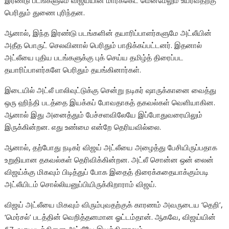
இரண்டு படங்களுமே விஜய்யின் மார்க்கெட் மென்மேலும் உயர்வதற்கு
பெரிதும் துணை புரிந்தன.
ஆனால், இந்த இரண்டு படங்களின் தயாரிப்பாளர்களுமே அட்லீயின்
அதீத பொருட் செலவினால் பெரிதும் பாதிக்கப்பட்டனர். இதனால்
அட்லீயை புதிய படங்களுக்கு புக் செய்ய தமிழ்த் திரைப்பட
தயாரிப்பாளர்களே பெரிதும் தயங்கினார்கள்.
இடையில் அட்லீ பாலிவுட்டுக்கு சென்று நடிகர் ஷாருக்கானை வைத்து
ஒரு ஹிந்தி படத்தை இயக்கப் போவதாகத் தகவல்கள் வெளியாகின.
ஆனால் இது அனைத்தும் பேச்சளவிலேயே இப்போதுவரையிலும்
இருக்கின்றன. எது உண்மை என்றே தெரியவில்லை.
ஆனால், தற்போது நடிகர் விஜய் அட்லீயை அழைத்து பேசியிருப்பதாக
உறுதியான தகவல்கள் தெரிவிக்கின்றன. அட்லீ சொன்ன ஒன் லைன்
விஜய்க்கு மிகவும் பிடித்துப் போக இதைத் திரைக்கதையாக்கும்படி
அட்லீயிடம் சொல்லியனுப்பியிருக்கிறாராம் விஜய்.
விஜய் அட்லீயை மிகவும் விரும்புவதற்குக் காரணம் அவருடைய ‘தெறி’,
‘மெர்சல்’ படத்தின் வெறித்தனமான ஓட்டம்தான். ஆகவே, விஜய்யின்