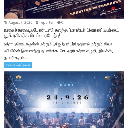
August 7, 2026
reporter
0
நகைச்சுவை,ஃபேண்டஸி கலந்த ‘மாஸ்டர் பிளான்’ ஃபர்ஸ்ட்
லுக் ரசிகர்களிடம் வரவேற்பு!
உத்ரா புரொடக்ஷன்ஸ் மற்றும் டிஜே இன்டர்நேஷனல் மற்றும் தியா
ஃபிலிம்ஸ் இணைந்து தயாரிக்க, செ. ஹரி உத்ரா எழுதி, இயக்கி,
தயாரிக்கும்...
சினிமா செய்திகள்