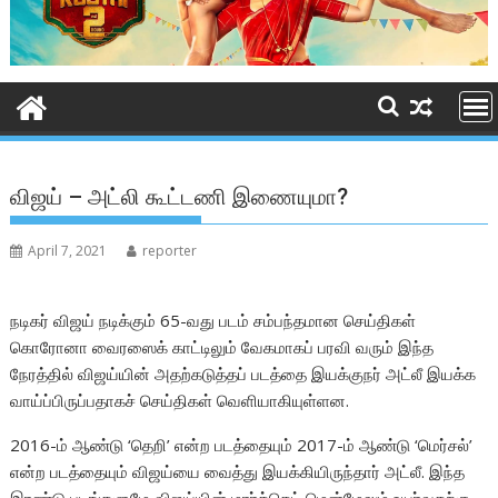
விஜய் – அட்லி கூட்டணி இணையுமா?
April 7, 2021
reporter
நடிகர் விஜய் நடிக்கும் 65-வது படம் சம்பந்தமான செய்திகள்
கொரோனா வைரஸைக் காட்டிலும் வேகமாகப் பரவி வரும் இந்த
நேரத்தில் விஜய்யின் அதற்கடுத்தப் படத்தை இயக்குநர் அட்லீ இயக்க
வாய்ப்பிருப்பதாகச் செய்திகள் வெளியாகியுள்ளன.
2016-ம் ஆண்டு ‘தெறி’ என்ற படத்தையும் 2017-ம் ஆண்டு ‘மெர்சல்’
என்ற படத்தையும் விஜய்யை வைத்து இயக்கியிருந்தார் அட்லீ. இந்த