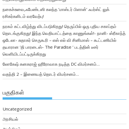
நகைச்சுவை,ஃபேண்டஸி கலந்த ‘மாஸ்டர் பிளான்’ ஃபர்ஸ்ட் லுக்
ரசிகர்களிடம் வரவேற்பு!
நரகம் கட்டவிழ்த்து விடப்படுகிறது! நெருப்பில் ஒரு புதிய சகாப்தம்
தொடங்குகிறது! இந்த வெறியாட்டத்தை காணுங்கள்!- நானி- ஸ்ரீகாந்த்
ஒடேலா- சுதாகர் செருகூரி – எஸ் எல் வி சினிமாஸ் – கூட்டணியில்
தயாரான ‘தி பாரடைஸ்- The Paradise ‘ படத்தின் டீசர்
வெளியிடப்பட்டிருக்கிறது
லோகேஷ் கனகராஜ் ஹீரோவாக நடித்த DC விமர்சனம்…
வதந்தி 2 – இணையத் தொடர் விமர்சனம்…
பகுதிகள்
Uncategorized
அரசியல்