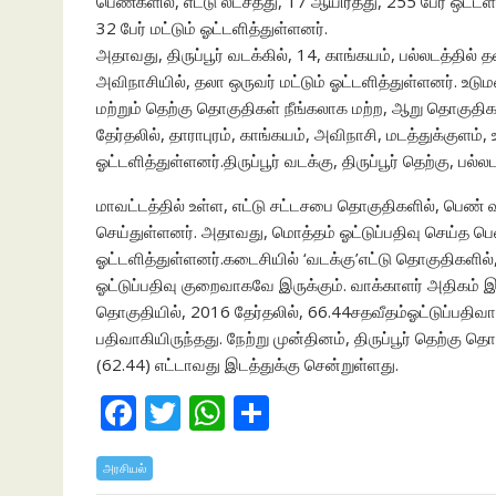
பெண்களில், எட்டு லட்சத்து, 17 ஆயிரத்து, 255 பேர் ஒட்டள
32 பேர் மட்டும் ஓட்டளித்துள்ளனர்.
அதாவது, திருப்பூர் வடக்கில், 14, காங்கயம், பல்லடத்தில் தலா
அவிநாசியில், தலா ஒருவர் மட்டும் ஓட்டளித்துள்ளனர். உடும
மற்றும் தெற்கு தொகுதிகள் நீங்கலாக மற்ற, ஆறு தொகுதிக
தேர்தலில், தாராபுரம், காங்கயம், அவிநாசி, மடத்துக்க
ஓட்டளித்துள்ளனர்.திருப்பூர் வடக்கு, திருப்பூர் தெற்கு,
மாவட்டத்தில் உள்ள, எட்டு சட்டசபை தொகுதிகளில், பெண் 
செய்துள்ளனர். அதாவது, மொத்தம் ஓட்டுப்பதிவு செய்த 
ஓட்டளித்துள்ளனர்.கடைசியில் ‘வடக்கு’எட்டு தொகுதிகளில், எ
ஓட்டுப்பதிவு குறைவாகவே இருக்கும். வாக்காளர் அதிகம் இரு
தொகுதியில், 2016 தேர்தலில், 66.44சதவீதம்ஓட்டுப்பதிவா
பதிவாகியிருந்தது. நேற்று முன்தினம், திருப்பூர் தெற்கு த
(62.44) எட்டாவது இடத்துக்கு சென்றுள்ளது.
F
T
W
S
ac
w
h
h
அரசியல்
e
itt
at
ar