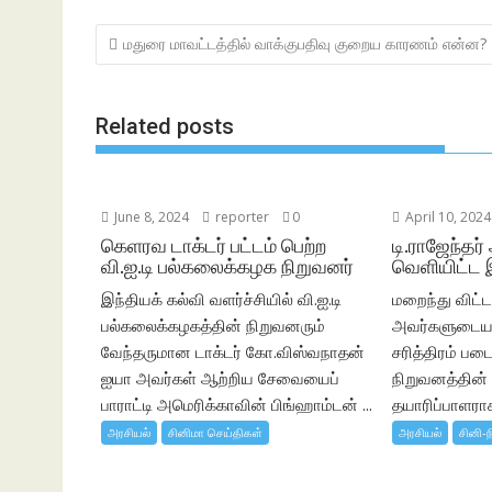
b
er
s
e
Post
மதுரை மாவட்டத்தில் வாக்குபதிவு குறைய காரணம் என்ன?
o
A
navigation
o
p
k
p
Related posts
June 8, 2024
reporter
0
April 10, 2024
கெளரவ டாக்டர் பட்டம் பெற்ற
டி.ராஜேந்தர்
வி.ஐ.டி பல்கலைக்கழக நிறுவனர்
வெளியிட்ட 
இந்தியக் கல்வி வளர்ச்சியில் வி.ஐ.டி
மறைந்து விட்ட 
பல்கலைக்கழகத்தின் நிறுவனரும்
அவர்களுடைய 
வேந்தருமான டாக்டர் கோ.விஸ்வநாதன்
சரித்திரம் பட
ஐயா அவர்கள் ஆற்றிய சேவையைப்
நிறுவனத்தின
பாராட்டி அமெரிக்காவின் பிங்ஹாம்டன் ...
தயாரிப்பாளராக,
அரசியல்
சினிமா செய்திகள்
அரசியல்
சினி-ந