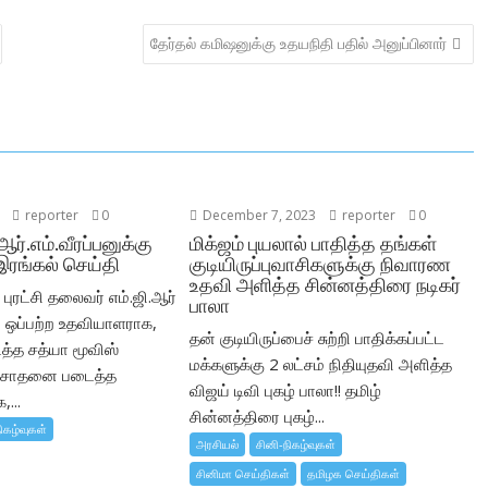
தேர்தல் கமிஷனுக்கு உதயநிதி பதில் அனுப்பினார்
reporter
0
December 7, 2023
reporter
0
 ஆர்.எம்.வீரப்பனுக்கு
மிக்ஜம் புயலால் பாதித்த தங்கள்
இரங்கல் செய்தி
குடியிருப்புவாசிகளுக்கு நிவாரண
உதவி அளித்த சின்னத்திரை நடிகர்
புரட்சி தலைவர் எம்.ஜி.ஆர்
பாலா
ஒப்பற்ற உதவியாளராக,
தன் குடியிருப்பைச் சுற்றி பாதிக்கப்பட்ட
ைத்த சத்யா மூவிஸ்
மக்களுக்கு 2 லட்சம் நிதியுதவி அளித்த
் சாதனை படைத்த
விஜய் டிவி புகழ் பாலா!! தமிழ்
...
சின்னத்திரை புகழ்...
ிகழ்வுகள்
அரசியல்
சினி-நிகழ்வுகள்
சினிமா செய்திகள்
தமிழக செய்திகள்