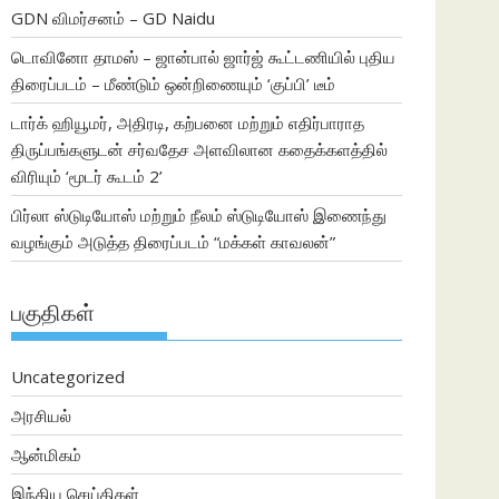
GDN விமர்சனம் – GD Naidu
டொவினோ தாமஸ் – ஜான்பால் ஜார்ஜ் கூட்டணியில் புதிய
திரைப்படம் – மீண்டும் ஒன்றிணையும் ‘குப்பி’ டீம்
டார்க் ஹியூமர், அதிரடி, கற்பனை மற்றும் எதிர்பாராத
திருப்பங்களுடன் சர்வதேச அளவிலான கதைக்களத்தில்
விரியும் ‘மூடர் கூடம் 2’
பிர்லா ஸ்டுடியோஸ் மற்றும் நீலம் ஸ்டுடியோஸ் இணைந்து
வழங்கும் அடுத்த திரைப்படம் “மக்கள் காவலன்”
பகுதிகள்
Uncategorized
அரசியல்
ஆன்மிகம்
இந்திய செய்திகள்