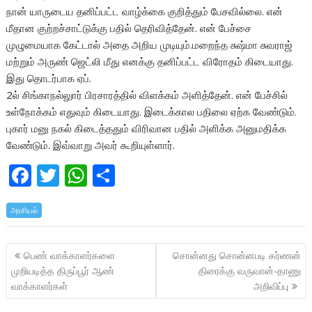
நான் யாருடைய தனிப்பட்ட வாழ்க்கை குறித்தும் பேசவில்லை. என்
மீதான குற்றச்சாட்டுக்கு பதில் தெரிவித்தேன். என் பேச்சை
முழுமையாக கேட்டால் அதை அறிய முடியும்.மறைந்த சுஷ்மா சுவராஜ்
மற்றும் அருண் ஜெட்லி மீது எனக்கு தனிப்பட்ட விரோதம் கிடையாது.
இது தொடர்பாக ஏப்.
2ல் சிங்காநல்லுார் பிரசாரத்தில் விளக்கம் அளித்தேன். என் பேச்சில்
உள்நோக்கம் எதுவும் கிடையாது. இடைக்கால பதிலை ஏற்க வேண்டும்.
புகார் மனு நகல் கிடைத்ததும் விரிவான பதில் அளிக்க அனுமதிக்க
வேண்டும். இவ்வாறு அவர் கூறியுள்ளார்.
F
T
W
S
ac
w
h
h
அரசியல்
e
itt
at
ar
b
er
s
e
Post
பெண் வாக்காளர்களை
சொன்னது சொன்னபடி கர்ணன்
o
A
navigation
முறியடித்த திருப்பூர் ஆண்
திரைக்கு வருவான்-தாணு
o
p
வாக்காளர்கள்
அறிவிப்பு
k
p