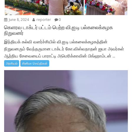
June 8, 2024
reporter
0
கெளரவ டாக்டர் பட்டம் பெற்ற வி.ஐ.டி பல்கலைக்கழக
நிறுவனர்
இந்தியக் கல்வி வளர்ச்சியில் வி.ஐ.டி பல்கலைக்கழகத்தின்
நிறுவனரும் வேந்தருமான டாக்டர் கோ.விஸ்வநாதன் ஐயா அவர்கள்
ஆற்றிய சேவையைப் பாராட்டி அமெரிக்காவின் பிங்ஹாம்டன் ...
அரசியல்
சினிமா செய்திகள்