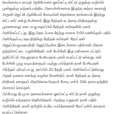
வெங்கையா நாயுடு ஆகியோரை ஓரம்கட்டி விட்டு குறுக்கு வழியில்
முன்னுக்கு வந்தார்.மத்திய அமைச்சர்களாக இருந்த சுஷ்மா சுவராஜ்
அருண் ஜெட்லி ஆகியோர் மோடியின் தொல்லை தாங்காமல் இறந்து
விட்டனர்’ என்று பேசினார்.’இது தேர்தல் நடத்தை விதிகளுக்கு
முரணானது’ என பா.ஜ.கதரப்பில் தேர்தல் கமிஷனில் புகார்
அளிக்கப்பட்டது. இது தொடர்பாக நேற்று மாலை 5:00 மணிக்குள் பதில்
அளிக்கும்படி உதயநிதிக்கு தேர்தல் கமிஷன் ‘நோட்டீஸ்’
அனுப்பியது.உதயநிதி அனுப்பியுள்ள இடைக்கால பதில்:என் மீதான
குற்றச்சாட்டை மறுக்கிறேன். என் பேச்சின் இரு வரிகளை மட்டும்
குறிப்பிட்டு அவதுாறாக பேசியதாக புகார் கூறப்பட்டு உள்ளது. என்
பேச்சின் முழு வடிவத்தையும் படித்து பார்த்தால் நான் பேசியதன்
அர்த்தம் புரியும்.பா.ஜ. தரப்பில் 2ம் தேதி புகார் அளிக்கப்பட்டுள்ளது.
அதன் நகலை எனக்கு வழங்க வேண்டும். நான் தேர்தல் நடத்தை
விதிகள் எதையும் மீறவில்லை.பிரதமர் மோடி மார்ச் 30ல் தாராபுரத்தில்
பிரசாரம் செய்தார்.
அப்போது தி.மு.க. தலைவர்களை ஓரம்கட்டி விட்டு நான் குறுக்கு
வழியில் வந்ததாக தெரிவித்தார். அதற்கு மறுநாள் நான் பதில்
அளித்தேன். நான் தமிழில் கூறிய வார்த்தைகள் நோட்டீசில் தவறாக
கூறப்பட்டுள்ளன.