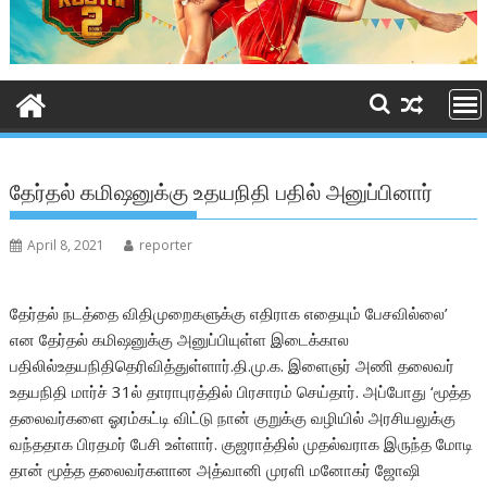
தேர்தல் கமிஷனுக்கு உதயநிதி பதில் அனுப்பினார்
April 8, 2021
reporter
தேர்தல் நடத்தை விதிமுறைகளுக்கு எதிராக எதையும் பேசவில்லை’
என தேர்தல் கமிஷனுக்கு அனுப்பியுள்ள இடைக்கால
பதிலில்உதயநிதிதெரிவித்துள்ளார்
.தி.மு.க. இளைஞர் அணி தலைவர்
உதயநிதி மார்ச் 31ல் தாராபுரத்தில் பிரசாரம் செய்தார். அப்போது ‘மூத்த
தலைவர்களை ஓரம்கட்டி விட்டு நான் குறுக்கு வழியில் அரசியலுக்கு
வந்ததாக பிரதமர் பேசி உள்ளார். குஜராத்தில் முதல்வராக இருந்த மோடி
தான் மூத்த தலைவர்களான அத்வானி முரளி மனோகர் ஜோஷி