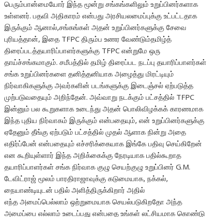
பெரும்பான்மையோர் இந்த மூன்று சங்கங்களிலும் உறுப்பினர்களாக
உள்ளனர். பதவி அதிகாரம் என்பது அரசியலமைப்புக்கு உட்பட்டதாக
இருக்கும் ஆனால்,சங்கங்கள் அதன் உறுப்பினர்களுக்கு சேவை
புரியத்தான், இதை TFPC திரும்ப உணர வேண்டும்தமிழ்த்
திரைப்படத்தயாரிப்பாளர்களுக்கு TFPC என்றுமே ஒரு
தாய்ச்சங்கமாகும். சமீபத்தில் தமிழ் திரைப்பட நடப்பு தயாரிப்பாளர்கள்
சங்க உறுப்பினர்களை தனித்தனியாக அழைத்து மிரட்டியும்
நிர்வாகிகளுக்கு அவர்களின் படங்களுக்கு இடைஞ்சல் ஏற்படுத்த
முற்படுவதையும் அறிந்தேன். அவ்வாறு நடக்கும் பட்சத்தில் TFPC
இன்னும் பல கூறுகளாக உடைந்து அதன் பொலிவிழக்கக் காரணமாக
இந்த புதிய நிர்வாகம் இருக்கும் என்பதையும், என் உறுப்பினர்களுக்கு
ஏதேனும் தீங்கு ஏற்படும் பட்சத்தில் முதல் ஆளாக நின்று அதை
எதிர்ப்பேன் என்பதையும் எச்சரிக்கையாக இங்கே பதிவு செய்கிறேன்
என கூறியுள்ளார் இந்த அறிக்கைக்கு நேரடியாக பதில்கூறாத
தயாரிப்பாளர்கள் சங்க நிர்வாக குழு செயற்குழு உறுப்பினர் G.M.
டேவிட்ராஜ் மூலம் பாரதிராஜாவுக்கு கடுமையாக, நக்கல்,
நையாண்டியுடன் பதில் அளித்திருக்கிறார் அதில்
எந்த அமைப்பெல்லாம் ஒற்றுமையாக செயல்படுகிறதோ அந்த
அமைப்பை எல்லாம் உடைப்பது என்பதை உங்கள் லட்சியமாக கொண்டு