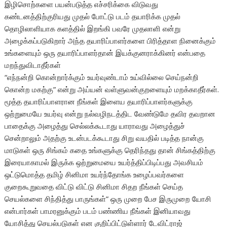
இழிசொற்களை பயன்படுத்த எச்சரிக்கை விடுவது
கண்டனத்திற்குரியது முதல் போட்டு படம் தயாரிக்க முதல்
தொழிலாளியாக களத்தில் இறங்கி பவரே முதலாளி என்று
அழைக்கப்படுகிறார் அந்த தயாரிப்பாளர்களை பிரித்தாள நினைக்கும்
உங்களையும் ஒரு தயாரிப்பாளர்தான் இயக்குனராக்கினர் என்பதை
மறந்துவிடாதீர்கள்
“எந்நன்றி கொன்றார்க்கும் உயர்வுண்டாம் உய்வில்லை செய்நன்றி
கொன்ற மகற்கு” என்று அய்யன் வள்ளுவன்குறளையும் மறக்காதீர்கள்.
மூத்த தயாரிப்பாளரான நீங்கள் இளைய தயாரிப்பாளர்களுக்கு
ஒற்றுமையே உயர்வு என்று நல்வழிநடத்திட வேண்டுமே தவிர தவறான
பாதைக்கு அழைத்து செல்லக்கூடாது யாராவது அழைத்துச்
சென்றாலும் அதற்கு உடன்படக்கூடாது சிறு வயதில் படித்த நான்கு
மாடுகள் ஒரு சிங்கம் கதை உங்களுக்கு தெரிந்தது தான் சிங்கத்திற்கு
இரையாகாமல் இருக்க ஒற்றுமையை உயர்த்திப்பிடிப்பது அவசியம்
ஒட்டுமொத்த தமிழ் சினிமா உயர்ந்தோங்க உழைப்பவர்களை
குறைகூறுவதை விட்டு விட்டு சினிமா சிதற நீங்கள் செய்த
செயல்களை சிந்தித்து பாருங்கள்” ஒரு முறை பேச இருமுறை யோசி
என்பார்கள் பாமரனுக்கும் படம் பண்ணிய நீங்கள் இனியாவது
யோசித்து செயல்படுகள் என குறிப்பிட்டுள்ளார் டேவிட்ராஜ்