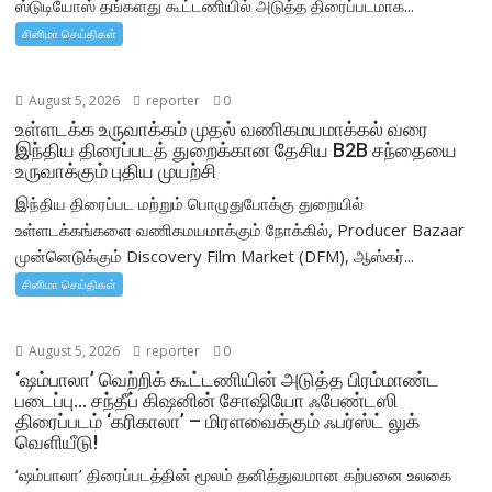
ஸ்டுடியோஸ் தங்களது கூட்டணியில் அடுத்த திரைப்படமாக...
சினிமா செய்திகள்
August 5, 2026
reporter
0
உள்ளடக்க உருவாக்கம் முதல் வணிகமயமாக்கல் வரை
இந்திய திரைப்படத் துறைக்கான தேசிய B2B சந்தையை
உருவாக்கும் புதிய முயற்சி
இந்திய திரைப்பட மற்றும் பொழுதுபோக்கு துறையில்
உள்ளடக்கங்களை வணிகமயமாக்கும் நோக்கில், Producer Bazaar
முன்னெடுக்கும் Discovery Film Market (DFM), ஆஸ்கர்...
சினிமா செய்திகள்
August 5, 2026
reporter
0
‘ஷம்பாலா’ வெற்றிக் கூட்டணியின் அடுத்த பிரம்மாண்ட
படைப்பு… சந்தீப் கிஷனின் சோஷியோ ஃபேண்டஸி
திரைப்படம் ‘கரிகாலா’ – மிரளவைக்கும் ஃபர்ஸ்ட் லுக்
வெளியீடு!
‘ஷம்பாலா’ திரைப்படத்தின் மூலம் தனித்துவமான கற்பனை உலகை