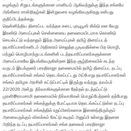
வழங்கும் சிறுபடங்களுக்கான மானியம் ஆகிவற்றுக்கு இந்த சங்கமே
அங்கீகார சான்றிதழ்கள் இன்றுவரை வழங்கிவருகிறது என்பது
குறிப்பிடத்தக்கது.
தென்னிந்திய திரைப்பட வர்த்தக சபை, புரடியூசர் கில்டு என வேறு
இரண்டு அமைப்புகள் சென்னையை தலைமையிடமாக கொண்டு
செயல்பட்டு வந்தாலும் இந்த அமைப்புகள் தமிழ் திரைப்படத்
தயாரிப்பாளர்களிடம் அதிகாரம் செலுத்த முடிவதில்லை பிற மொழி,
மற்றும் மொழிமாற்று படங்களின் படத்தயாரிப்பாளர்களுக்கான
அமைப்பாகவே இயங்கிவருகின்றன இந்த சூழ்நிலையில் கடந்த
வருடம் இயக்குனர் பாரதிராஜா தலைமையில் தமிழ் திரைப்பட நடப்பு
தயாரிப்பாளர்கள் சங்கம் தொடங்கப்பட்டது அப்போது தயாரிப்பாளர்கள்
சங்கம் தமிழக அரசின் கட்டுப்பாட்டில் இருந்து வந்தது. நவம்பர்
22/2020 அன்று நிர்வாகிகளுக்கான தேர்தல் நடத்தப்பட்டு
முரளி@ராமசாமி தலைமையில் நிர்வாகிகள் பொறுப்பேற்றனர் தற்போது
தயாரிப்பாளர்கள் சங்கத்துக்கு போட்டியாக தொடங்கப்பட்டுள்ள நடப்பு
தயாரிப்பாளர்கள் சங்கத்தில் உறுப்பினர்களாக இணைந்திருக்கும்
அனைவருக்கும் விளக்கம் கேட்டு கடிதம் அனுப்பி உள்ளது இதனை
அறிந்த நடப்பு தயாரிப்பாளர்கள் சங்க தலைவர் பாரதிராஜா