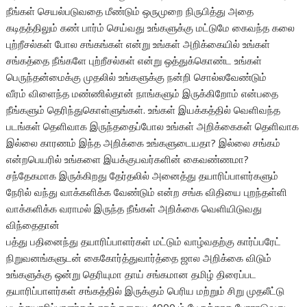
நீங்கள் செயல்படுவதை மீண்டும் ஒருமுறை நிருபித்து அதை
கடிதத்திலும் கண் பார்ம் செய்வது உங்களுக்கு மட்டுமே கைவந்த கலை
புற்றீசல்கள் போல சங்கங்கள் என்று உங்கள் அறிக்கையில் உங்கள்
சங்கத்தை நீங்களே புற்றீசல்கள் என்று ஒத்துக்கொண்ட உங்கள்
பெருந்தன்மைக்கு முதலில் உங்களுக்கு நன்றி சொல்லவேண்டும்
வீரம் விளைந்த மண்ணில்தான் நாங்களும் இருக்கிறோம் என்பதை
நீங்களும் தெரிந்துகொள்ளுங்கள். உங்கள் இயக்கத்தில் வெளிவந்த
படங்கள் தெளிவாக இருந்ததைப்போல உங்கள் அறிக்கைகள் தெளிவாக
இல்லை காரணம் இந்த அறிக்கை உங்களுடையதா? இல்லை சங்கம்
என்றபெயரில் உங்களை இயக்குபவர்களின் கைவண்ணமா?
சந்தேகமாக இருக்கிறது தேர்தலில் அனைத்து தயாரிப்பாளர்களும்
நேரில் வந்து வாக்களிக்க வேண்டும் என்ற சங்க விதியை புறந்தள்ளி
வாக்களிக்க வராமல் இருந்த நீங்கள் அறிக்கை வெளியிடுவது
விந்தைதான்
பத்து பதினைந்து தயாரிப்பாளர்கள் மட்டும் வாழ்வதற்கு கார்ப்பரேட்
நிறுவனங்களுடன் கைகோர்த்துவார்த்தை ஜால அறிக்கை விடும்
உங்களுக்கு ஒன்று தெரியுமா தாய் சங்கமான தமிழ் திரைப்பட
தயாரிப்பாளர்கள் சங்கத்தில் இருக்கும் பெரிய மற்றும் சிறு முதலீட்டு