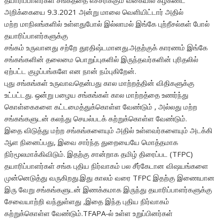
தயாரிப்பாளர்கள் சங்கத்தை எச்சரிக்கும் வகையில் கீழ்கண்ட
அறிக்கையை 9.3.2021 அன்று மாலை வெளியிட்டார் அதில்
மற்ற மாநிலங்களில் உள்ளதுபோல் இல்லாமல் இங்கே புற்றீசல்கள் போல்
தயாரிப்பாளர்களுக்கு
சங்கம் உருவானது சற்றே துரதிஷ்டமானது.அதற்குக் காரணம் இங்கே
சங்கங்களின் தலைமை பொறுப்புகளில் இருந்தவர்களின் புரிதலில்
ஏற்பட்ட குழப்பங்களே என நான் நம்புகிறேன்.
புது சங்கங்கள் உருவாவதென்பது கால மாற்றத்தின் விதிகளுக்கு
உட்பட்டது. ஒன்று பழைய சங்கங்கள் கால மாற்றத்தை உணர்ந்து
கொள்கைகளை கட்டமைத்துக்கொள்ள வேண்டும் , அல்லது மற்ற
சங்கங்களுடன் கலந்து செயல்படக் கற்றுக்கொள்ள வேண்டும்.
இதை விடுத்து மற்ற சங்கங்களையும் அதில் உள்ளவர்களையும் அடக்கி
ஆள நினைப்பது, இவை சார்ந்த துறையையே மொத்தமாக
நிர்மூலமாக்கிவிடும். இதற்கு சான்றாக தமிழ் திரைப்பட (TFPC)
தயாரிப்பாளர்கள் சங்க புதிய நிர்வாகம் பல சீர்கேடான விஷயங்களை
முன்னெடுத்து வருகிறது.இது காலம் வரை TFPC இதற்கு இணையான
இரு வேறு சங்கங்களுடன் இணக்கமாக இருந்து தயாரிப்பாளர்களுக்கு
சேவையாற்றி வந்துள்ளது ,இதை இந்த புதிய நிர்வாகம்
கற்றுக்கொள்ள வேண்டும்.TFAPA-ல் உள்ள உறுப்பினர்கள்