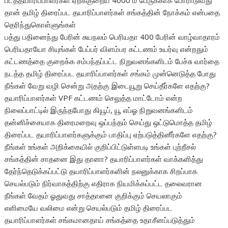
படத்தயாரிப்பாளர்கள் ஏறக்குறைய 4000 ம் பேருக்காக போராடுவது
தான் தமிழ் திரைப்பட தயாரிப்பாளர்கள் சங்கத்தின் நோக்கம் என்பதை
தெரிந்துகொள்ளுங்கள்
பத்து பதினைந்து பேரின் சுயநலம் பெரியதா 400 பேரின் வாழ்வாதாரம்
பெரியதாயோ சியுங்கள் பேப்பர் விளம்பர கட்டணம் உயர்வு என்றதும்
கட்டணத்தை குறைக்க சம்பந்தப்பட்ட நிறுவனங்களிடம் பேச்சு வார்தை
நடத்த தமிழ் திரைப்பட தயாரிப்பாளர்கள் சங்கம் முன்னெடுத்த போது
நீங்கள் வேறு வழி சென்று அதற்கு இடையூறு செய்தீர்களே எதற்கு?
தயாரிப்பாளர்கள் VPF கட்டணம் செலுத்த மாட்டோம் என்ற
நிலைப்பாட்டில் இருந்தபோது கியூப், யூ எப்ஓ நிறுவனங்களிடம்
தன்னிச்சையாக திரைமறைவு ஒப்பந்தம் செய்து ஒட்டுமொத்த தமிழ்
திரைப்பட தயாரிப்பாளர்களுக்கும் பாதிப்பு ஏற்படுத்தினீர்களே எதற்கு?
நீங்கள் உங்கள் அறிக்கையில் குறிப்பிட்டுள்ளபடி உங்கள் புற்றீசல்
சங்கத்தின் சாதனை இது தானா? தயாரிப்பாளர்கள் வாக்களித்து
தேர்ந்தெடுக்கப்பட்டு தயாரிப்பாளர்களின் நலனுக்காக சிறப்பாக
செயல்படும் நிர்வாகத்திற்கு எதிராக நியமிக்கப்பட்ட தலைவரான
நீங்கள் வேதம் ஓதுவது சாத்தானை குறிக்கும் செயலாகும்
எளிமையே வலிமை என்று செயல்படும் தமிழ் திரைப்பட
தயாரிப்பாளர்கள் சங்கமானதாய் சங்கத்தை உதாசீனப்படுத்தும்