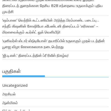
திரைப்படத் துறைக்கான தேசிய B2B சந்தையை உருவாக்கும் புதிய
முயற்சி
‘ஷம்பாலா’ வெற்றிக் கூட்டணியின் அடுத்த பிரம்மாண்ட படைப்பு…
சந்தீப் கிஷனின் சோஷியோ ஃபேண்டஸி திரைப்படம் ‘கரிகாலா’ –
மிரளவைக்கும் ஃபர்ஸ்ட் லுக் வெளியீடு!
‘யுனிவர்ஸ் ஸ்டார் ஸ்டுடியோஸ்’ தயாரிப்பில் உருவாகும் முதல் படத்தின்
பூஜை விழா கோலாகலமாக நடைபெற்றது
‘ஜி.டி.என்.’ திரைப்படத்தின் ப்ரீ ரிலீஸ் நிகழ்வு!
பகுதிகள்
Uncategorized
அரசியல்
ஆன்மிகம்