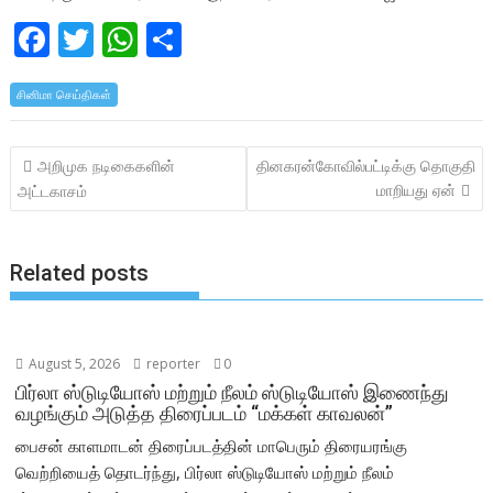
F
T
W
S
ac
w
h
h
சினிமா செய்திகள்
e
itt
at
ar
b
er
s
e
Post
அறிமுக நடிகைகளின்
தினகரன்கோவில்பட்டிக்கு தொகுதி
o
A
navigation
மாறியது ஏன்
அட்டகாசம்
o
p
k
p
Related posts
August 5, 2026
reporter
0
பிர்லா ஸ்டுடியோஸ் மற்றும் நீலம் ஸ்டுடியோஸ் இணைந்து
வழங்கும் அடுத்த திரைப்படம் “மக்கள் காவலன்”
பைசன் காளமாடன் திரைப்படத்தின் மாபெரும் திரையரங்கு
வெற்றியைத் தொடர்ந்து, பிர்லா ஸ்டுடியோஸ் மற்றும் நீலம்